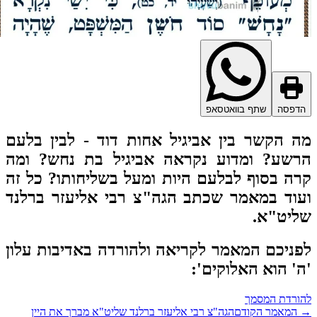
דפסה
שתף בוואטסאפ
 הקשר בין אביגיל אחות דוד - לבין בלעם
רשע? ומדוע נקראה אביגיל בת נחש? ומה
ה בסוף לבלעם היות ומעל בשליחותו? כל זה
וד במאמר שכתב הגה"צ רבי אליעזר ברלנד
יט"א.
ניכם המאמר לקריאה ולהורדה באדיבות עלון
' הוא האלוקים':
ורדת המסמך
המאמר הקודם
הגה"צ רבי אליעזר ברלנד שליט"א מברך את היין