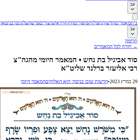
ב
ת
מאמרים
חדשות
תפילות
סיפורים
חיזוק
וידאו
שיעורים
פרשה
עלונים
רבנים
אודות
ב
ומה
חזרה לכל המאמרים
ד אביגיל בת נחש • המאמר היומי מהגה"צ
י אליעזר ברלנד שליט"א
202
•
חדשות שובו בנים
ה' הוא האלוקים
המאמר היומי