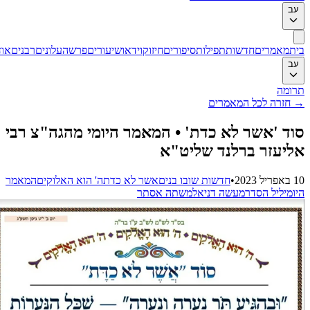
ב
ת
מאמרים
חדשות
תפילות
סיפורים
חיזוק
וידאו
שיעורים
פרשה
עלונים
רבנים
אודות
ב
ומה
חזרה לכל המאמרים
ד 'אשר לא כדת' ‏•‏ המאמר היומי מהגה"צ רבי
יעזר ברלנד שליט"א
202
•
חדשות שובו בנים
אשר לא כדת
ה' הוא האלוקים
המאמר
ומי
ליל הסדר
מעשה דניאל
משתה אסתר