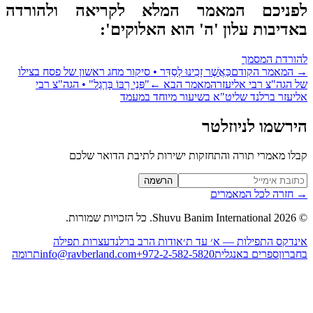
פניכם המאמר המלא לקריאה ולהורדה
דיבות עלון 'ה' הוא האלוקים':
ורדת המסמך
המאמר הקודם
כַּאֲשֶׁר זָכִינוּ לְסַדֵּר ‏•‏ סיקור מחג ראשון של פסח בצילו
 הגה"צ רבי אליעזר
המאמר הבא
←
"פְּנֵי רַבּוֹ בָּרֶגֶל" • הגה"צ רבי
יעזר ברלנד שליט"א בשיעור מיוחד במעמד
רשמו לניוזלטר
לו מאמרי תורה והתחזקות ישירות לתיבת הדואר שלכם
Website (leave blan
הרשמה
חזרה לכל המאמרים
2026
Shuvu Banim International.
כל הזכויות שמורות.
נדקס התפילות — א׳ עד ת׳
אודות הרב ברלנד
עצרות תפילה
ברון
ספרים באנגלית
+972-2-582-5820
info@ravberland.com
תרומה