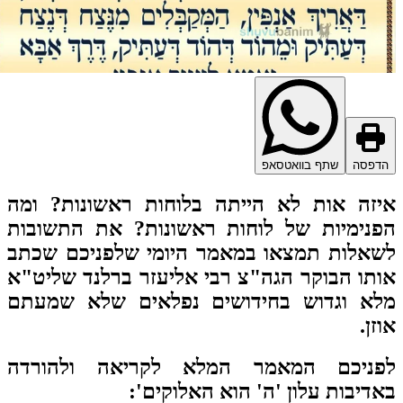
דפסה
שתף בוואטסאפ
זה אות לא הייתה בלוחות ראשונות? ומה
נימיות של לוחות ראשונות?
את התשובות
אלות תמצאו במאמר היומי שלפניכם שכתב
תו הבוקר הגה"צ רבי אליעזר ברלנד שליט"א
לא וגדוש בחידושים נפלאים שלא שמעתם
זן.
פניכם המאמר המלא לקריאה ולהורדה
דיבות עלון 'ה' הוא האלוקים':