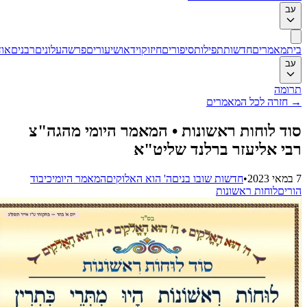
ב
ת
מאמרים
חדשות
תפילות
סיפורים
חיזוק
וידאו
שיעורים
פרשה
עלונים
רבנים
אודות
ב
ומה
חזרה לכל המאמרים
ד לוחות ראשונות • המאמר היומי מהגה"צ
י אליעזר ברלנד שליט"א
•
חדשות שובו בנים
ה' הוא האלוקים
המאמר היומי
כיבוד
רים
לוחות ראשונות