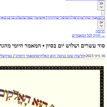
עב
בית
מאמרים
חדשות
תפילות
סיפורים
חיזוק
וידאו
שיעורים
פרשה
עלונים
רבנים
אוד
עב
תרומה
→
חזרה לכל המאמרים
סוד עשרים ושלוש יום בסיון • המאמר היומי מהג
16 ביוני 2023
•
חדשות שובו בנים
ה' הוא האלוקים
המאמר היומי
כ"ג בסיון
שלי