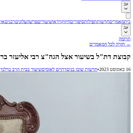
עב
בית
מאמרים
חדשות
תפילות
סיפורים
חיזוק
וידאו
שיעורים
פרשה
עלונים
רבנים
אוד
עב
תרומה
→
חזרה לכל המאמרים
קבוצת דת"ל בשיעור אצל הגה"צ רבי אליעזר בר
16 באוגוסט 2023
•
חדשות שובו בנים
דתיים לאומים
שיעור בבית הרב ברלנד