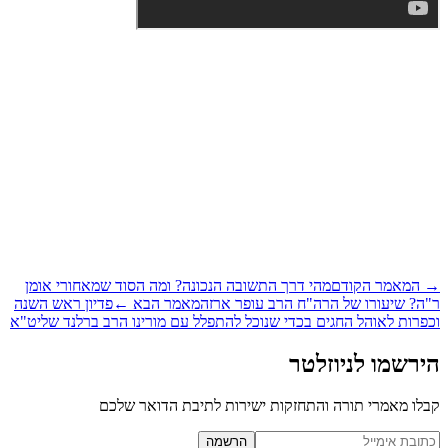
המאמר הקודם
מהי דרך התשובה הנכונה? ומה הסוד שמאחורי אומן
ה? שיעורו של הרה"ח הרב עופר ארז
המאמר הבא
←
פדיון ראש השנה
פרות לאוהל החגים בכדי שנוכל להתפלל עם מורינו הרב ברלנד שליט"א
רשמו לניוזלטר
לו מאמרי תורה והתחזקות ישירות לתיבת הדואר שלכם
Website (leave blan
הרשמה