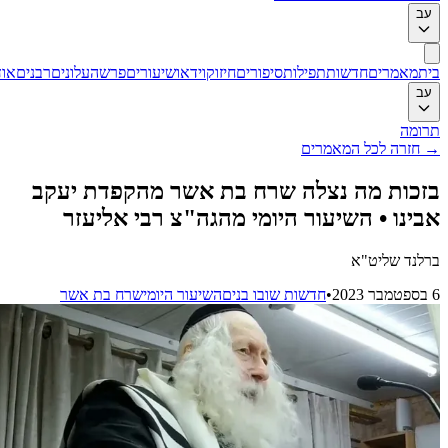
ב
ת
מאמרים
חדשות
תפילות
סיפורים
חיזוק
וידאו
שיעורים
פרשה
עלונים
רבנים
אודות
ב
ומה
חזרה לכל המאמרים
כות מה נצלה שרח בת אשר מהקפדת יעקב
ינו • השיעור היומי מהגה"צ רבי אליעזר
לנד שליט"א
•
חדשות שובו בנים
השיעור היומי
שרח בת אשר