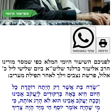
דפסה
שתף בוואטסאפ
ניכם השיעור היומי המלא כפי שמסר מורינו
ב אליעזר ברלנד שליט"א ביום שלישי ליל כ'
ול, פרשת נצבים וילך לאחר תפילת מעריב:
‏"שֶׂרַח בַּת אֲשֶׁר רַק הָיְתָה רוֹקֶדֶת כָּל
הַיּוֹם הִיא בָּאָה בְּרִקּוּדִים לְיַעֲקֹב אָבִינוּ
וְכָכָה יַעֲקֹב אָבִינוּ הוּא לֹא הָרַג אוֹתָהּ, כִּי
מִי שֶׁהָיָה אוֹמֵר יוֹסֵף חַי מִיָּד הָיָה צָרִיךְ