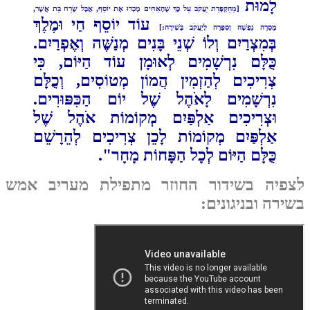
לָמוּת
[מֵהַקְפָּדַת יַעֲקֹב עַל כָּךְ שֶׁהָאַחִים מָכְרוּ אֶת יוֹסֵף, אֲבָל שֶׂרַח בַּת אֲשֶׁר,
עוֹד יוֹסֵף חַי וּמֶלֶךְ
מָסְרָה נַפְשָׁהּ וְסִפְּרָה לְיַעֲקֹב בְּשִׁירָה:]
בְּמִצְרַיִם וְלוֹ שְׁנֵי בָּנִים מְנַשֶּׁה וְאֶפְרַיִם.
כֻּלָּם נִרְשָׁמִים לְאוּמָן עוֹד הַיּוֹם, כִּי
צְרִיכִים לְהַזְמִין הֲמוֹן מְטוֹסִים, וְכֻלָּם
נִרְשָׁמִים לָאֹהֶל שֶׁל יוֹם הַכִּפּוּרִים.
וּצְרִיכִים אַלְפַּיִם מְקוֹמוֹת אֹהֶל שֶׁל
אַלְפַּיִם מְקוֹמוֹת לָכֵן צְרִיכִים לְהֵרָשֵׁם
כֻּלָּם הַיּוֹם לְכָל הַפָּחוֹת מָחָר"‏.
צפיה בשידור החוזר מתפילת מעריב אמש
ירה ובניגונים: