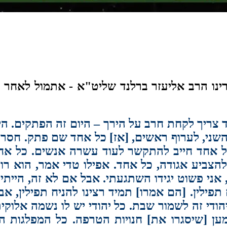
ינו הרב אליעזר ברלנד שליט"א - אתמול לאחר 
 צריך לקחת חרב על הירך – היום זה הפתקים. הי
שני, לערוף ראשים, [אז] כל אחד שם פתק. חסר ע
כל אחד חייב להתקשר לעוד עשרה אנשים. כל אח
 להצביע אגודה, כל אחד. אפילו טדי אמר, הוא ר
ן, אני פשוט יגידו השתגעתי. אבל אם לא זה, היית
תפילין. [הם אמרו] תמיד רצינו להניח תפילין, א
הודי זה לשמור שבת. כל יהודי יש לו נשמה אלוק
ן [שיסגרו את] חנויות הטרפה. כל המפלגות ה