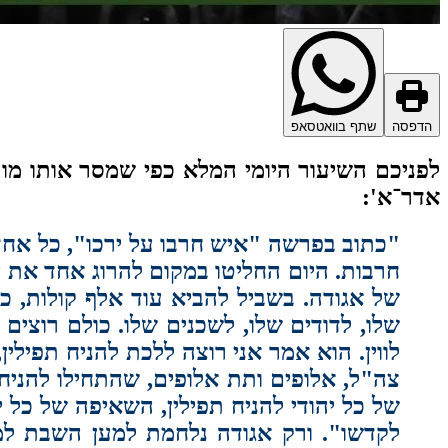
הדפסה
שתף בוואטסאפ
לפניכם השיעור היומי המלא כפי שמסר אותו מור
אדר־א':
"כתוב בפרשה "איש חרבו על ירכו", כל אחד
חרבות. היום החליטו במקום להרוג אחד את ה
של אגודה. בשביל להביא עוד אלף קולות, 
שלו, לדודים שלו, לשכנים שלו. כולם רוצים
לווין. הוא אמר אני רוצה ללכת להניח תפילי
צה"ל, אלופים ותת אלופים, שהתחילו להניח 
של כל יהודי להניח תפילין, השאיפה של כל י
לקדשו". ורק אגודה נלחמת למען השבת למע