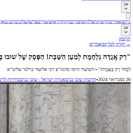
עב
בית
מאמרים
חדשות
תפילות
סיפורים
חיזוק
וידאו
שיעורים
פרשה
עלונים
רבנים
אוד
עב
תרומה
→
חזרה לכל המאמרים
"רַק אֲגֻדָּה נִלְחֶמֶת לְמַעַן הַשַּׁבָּת! הַפְּסָק שֶׁל שׁוּבוּ בּ
לִבְחֹר רַק בַּאֲגֻדָּה!" • השיעור היומי מהגה"צ רבי אליעזר ברלנד שליט"א
26 בפברואר 2024
•
חדשות שובו בנים
אגודת ישראל - שובו בנים
בחירות לרשוי