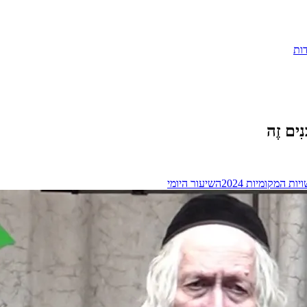
ות
ָנִים זֶה
ות המקומיות 2024
השיעור היומי