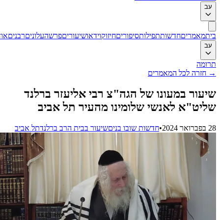
ב
ת
מאמרים
חדשות
תפילות
סיפורים
חיזוק
וידאו
שיעורים
פרשה
עלונים
רבנים
אודות
ב
ומה
חזרה לכל המאמרים
עור במעונו של הגה"צ רבי אליעזר ברלנד
יט"א לאנשי שלומינו מהעיר תל אביב
202
•
חדשות שובו בנים
שיעור בבית הרב ברלנד
תל אביב