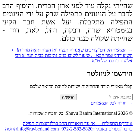
ייתי נקלה עוד לפני ארון הברית. והוסיף הרב
בר על הניגונים בתפילה שרק על ידי הניגונים
תפילה מתקבלת. יעל אשת חבר הקיני
גימטריא שרה, רבקה, רחל, לאה, דוד -
ייתה שקולה כנגד כולם.
המאמר הקודם
"צְרִיכִים שֶׁאֲגוּדָה תְּנַצֵּחַ וְאָז הָעִיר תִּהְיֶה חֲרֵדִית!" •
יעור
המאמר הבא
←
שיעור לשובו בנים נתיבות בבית הגה"צ רבי
יעזר ברלנד שליט"א
רשמו לניוזלטר
לו מאמרי תורה והתחזקות ישירות לתיבת הדואר שלכם
Website (leave blan
הרשמה
חזרה לכל המאמרים
2026
Shuvu Banim International.
כל הזכויות שמורות.
נדקס התפילות — א׳ עד ת׳
אודות הרב ברלנד
עצרות תפילה
ברון
ספרים באנגלית
+972-2-582-5820
info@ravberland.com
תרומה