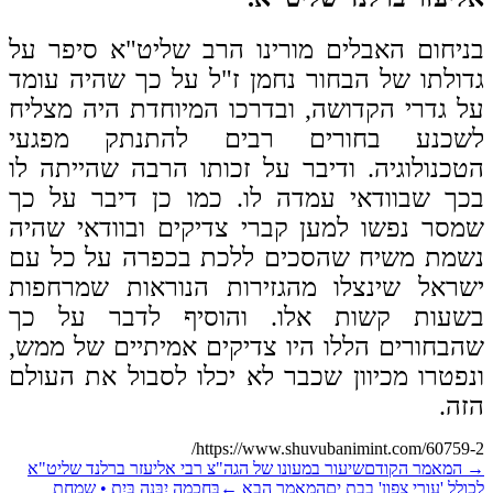
יחום האבלים מורינו הרב שליט"א סיפר על
ולתו של הבחור נחמן ז"ל על כך שהיה עומד
 גדרי הקדושה, ובדרכו המיוחדת היה מצליח
שכנע בחורים רבים להתנתק מפגעי
כנולוגיה. ודיבר על זכותו הרבה שהייתה לו
ך שבוודאי עמדה לו. כמו כן דיבר על כך
סר נפשו למען קברי צדיקים ובוודאי שהיה
שמת משיח שהסכים ללכת בכפרה על כל עם
ראל שינצלו מהגזירות הנוראות שמרחפות
שעות קשות אלו. והוסיף לדבר על כך
בחורים הללו היו צדיקים אמיתיים של ממש,
פטרו מכיוון שכבר לא יכלו לסבול את העולם
ה.
https://www.shuvubanimint.com/60759-
המאמר הקודם
שיעור במעונו של הגה"צ רבי אליעזר ברלנד שליט"א
ולל 'עורי צפון' בבת ים
המאמר הבא
←
בְּחָכְמָה יִבָּנֶה בַּיִת • שמחת