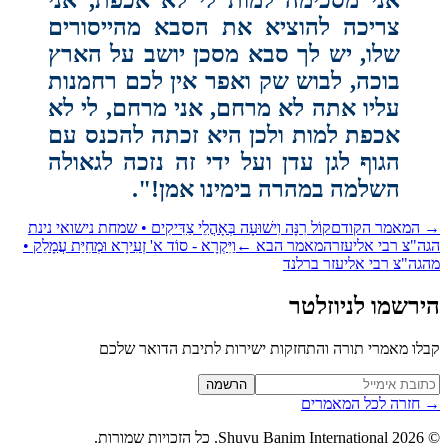
אני מסכימה למות לי לא אכפת, אני
צריכה להוציא את הסבא מהייסורים
שלו, יש לך סבא מסכן יושב על הארץ
בוכה, לבוש שק ואפר אין לכם רחמנות
עליו אתה לא מרחם, אני מרחם, לי לא
אכפת למות ולכן היא זכתה להכנס עם
הגוף לגן עדן ועל ידי זה נזכה לגאולה
השלמה במהרה בימינו אמן!
"‏.
המאמר הקודם
קוֹל רִנָּה וִישׁוּעָה בְּאָהֳלֵי צַדִּיקִים • שמחת נישואי נינת
ה"צ רבי אליעזר
המאמר הבא
←
וַיִּקְרָא - סוֹד א' זְעִירָא וּמְחִיַּת עֲמָלֵק •
גה"צ רבי אליעזר ברלנד
רשמו לניוזלטר
לו מאמרי תורה והתחזקות ישירות לתיבת הדואר שלכם
Website (leave blan
הרשמה
חזרה לכל המאמרים
2026
Shuvu Banim International.
כל הזכויות שמורות.