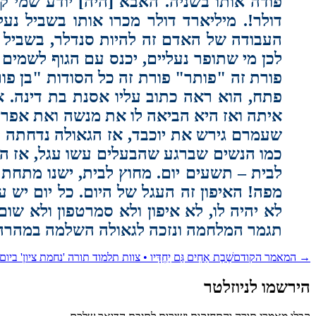
פודה אותו בשניה. האבא [היה] יודע שמי קנ
דולר!. מיליארד דולר מכרו אותו בשביל נעל
העבודה של האדם זה להיות סנדלר, בשביל ז
לכן מי שתופר נעליים, יכנס עם הגוף לשמים
פורת זה "פותר" פורת זה כל הסודות "בן פור
פתח, הוא ראה כתוב עליו אסנת בת דינה. 
איתה ואז היא הביאה לו את מנשה ואת אפרים,
שעמרם גירש את יוכבד, אז הגאולה נדחתה 
כמו הנשים שברגע שהבעלים עשו עגל, אז הם 
לבית – תשעים יום. מחוץ לבית, ישנו מתחת
מפה! האיפון זה העגל של היום. כל יום יש
לא יהיה לו, לא איפון ולא סמרטפון ולא ש
תגמר המלחמה ונזכה לגאולה השלמה במהרה ב
→
המאמר הקודם
שֶׁבֶת אַחִים גַּם יַחְדָּיו • צוות תלמוד תורה 'נחמת ציון' בי
הירשמו לניוזלטר