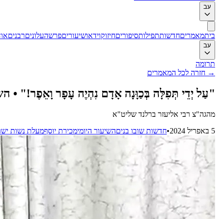
עב
בית
מאמרים
חדשות
תפילות
סיפורים
חיזוק
וידאו
שיעורים
פרשה
עלונים
רבנים
אוד
עב
תרומה
→
חזרה לכל המאמרים
"עַל יְדֵי תְּפִלָּה בְּכַוָּנָה אָדָם נִהְיֶה עָפָר וָאֵפֶר!" 
מהגה"צ רבי אליעזר ברלנד שליט"א
5 באפריל 2024
•
חדשות שובו בנים
השיעור היומי
מכירת יוסף
מעלת נשות יש