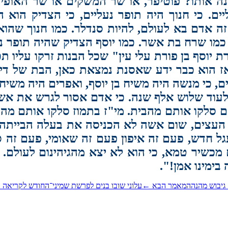
ה אותו? פוטיפר, או שר המשקים או שר האופים.
יים. כי חנוך היה תופר נעליים, כי הצדיק הוא
ה אדם בא לעולם, להיות סנדלר. כמו חנוך שהוא 
 כמו שרח בת אשר. כמו יוסף הצדיק שהיה תופר נע
ת יוסף בן פורת עלי עין" שכל הבנות זרקו עליו 
אז הוא כבר ידע שאסנת נמצאת כאן, הבת של דינ
 כי מנשה היה משיח בן יוסף, ואפרים היה משיח בן
לעוד שלוש אלף שנה. כי אדם אסור לגרש את אשת
סלקו אותם מהבית. מי"ז בתמוז סלקו אותם מהבי
 העצים, שום אשה לא הכניסה את בעלה הבייתה. 
 עגל חדש, פעם זה איפון פעם זה שאומי, פעם זה
ום מכשיר טמא, כי הוא לא יצא מהגיהינום לעולם
ימינו אמן!
"‏.
ום גיבוש מהנה
המאמר הבא
←
עלוני שובו בנים לפרשת שמיני־החודש לקריאה 