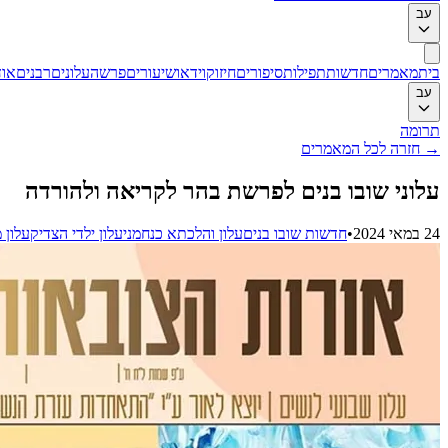
עב
בית
מאמרים
חדשות
תפילות
סיפורים
חיזוק
וידאו
שיעורים
פרשה
עלונים
רבנים
אוד
עב
תרומה
→
חזרה לכל המאמרים
עלוני שובו בנים לפרשת בהר לקריאה ולהורדה
24 במאי 2024
•
חדשות שובו בנים
עלון והלכתא כנחמני
עלון ילדי הצדיק
עלון 