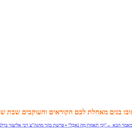
בו בנים מאחלת לכם הקוראים והעוקבים
שבת שלו
אמר הבא
←
"וְכִי תֹאמְרוּ מַה נֹּאכַל" • פרשת בהר מהגה"צ רבי אליעזר בר