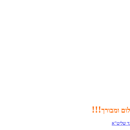
!!
!
ם ומבורך
לנד שליט"א