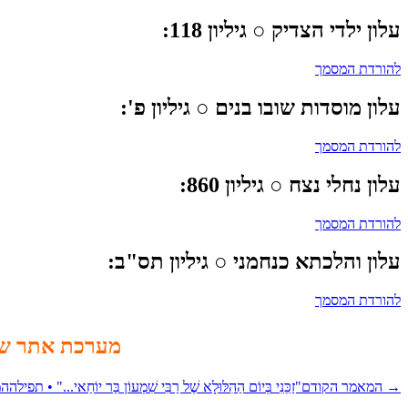
עלון ילדי הצדיק
○ גיליון 118:
להורדת המסמך
עלון מוסדות שובו בנים
○ גיליון פ':
להורדת המסמך
עלון נחלי נצח
○ גיליון 860:
להורדת המסמך
עלון והלכתא כנחמני
○ גיליון תס"ב:
להורדת המסמך
מערכת אתר שו
→
המאמר הקודם
"זַכֵּנִי בְּיוֹם הַהִלּוּלָא שֶׁל רַבִּי שִׁמְעוֹן בַּר יוֹחַאי..." • תפילה
המ