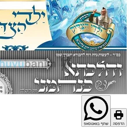
הדפסה
שתף בוואטסאפ