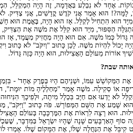
ינוֹקוֹת. אֶחָד לֹא נִבְלַע בַּאֲדָמָה, זֶה הָיָה הַמְקַלֵּל, הַמְ
, לָמָּה?! הוּא אָמַר אֲנִי קֹדֶשׁ קֳדָשִׁים, אֲנִי צַדִּיק. לֹא, 
יָּד הוּא הִתְחִיל לְקַלֵּל. אָז הוּא הָיָה, בֶּאֱמֶת הוּא חָשַׁב 
תְגַּלָּה הַסִּפּוּר, מִיָּד הוּא קִלֵּל אֶת מֹשֶׁה אֶת הַצַּדִּיק, 
ָזֶה גָּדוֹל כְּמוֹ מֹשֶׁה. אִם הוּא הָיָה מַחֲזִיק מַעֲמָד, אָז 
ָה יָכוֹל לִהְיוֹת מֹשֶׁה. לָכֵן כָּתוּב "וְיִקֹּב" לֹא כָּתוּב וִיקַל
שִׁיךְ אוֹרוֹת מֵעוֹלָם הָאֲצִילוּת, הוּא הָיָה כָּזֶה גָּדוֹל.
ו באותה שבת?
ִיחוּ אֶת הַמְּקוֹשֵׁשׁ עִמּוֹ, וּשְׁנֵיהֶם הָיוּ בְּפֶרֶק אֶחָד' - בִּ
ְׂרֵיפָה אוֹ סְקִילָה. מֹשֶׁה אָמַר "מְחַלְלֶיהָ מוֹת יוּמָת", ה
ַלֵּל לֹא יָדְעוּ אִם חַיָּב בִּכְלָל מִיתָה, וּלְפִיכָךְ הִנִּיחוּהו
 הוּא שָׁמַע אֶת הַשֵּׁם הַמְּפוֹרָשׁ. פֹּה כָּתוּב "וַיִּקֹּב", מַה
אֲצִילוּת. הוּא רָצָה לִרְאוֹת אֶת הַמֶּרְכָּבָה בְּעוֹלַם
הָאֲצִיל
ֶה סוֹף הָאַרְבָּעִים שָׁנָה שֶׁהָיוּ יִשְׂרָאֵל בַּמִּדְבָּר, שֶׁעַכְ
ט קִיבֵּל אֶת הַנַּחֲלָה שֶׁלּוֹ, אֶת הַמָּקוֹם שֶׁלּוֹ. אָמְרוּ לוֹ 