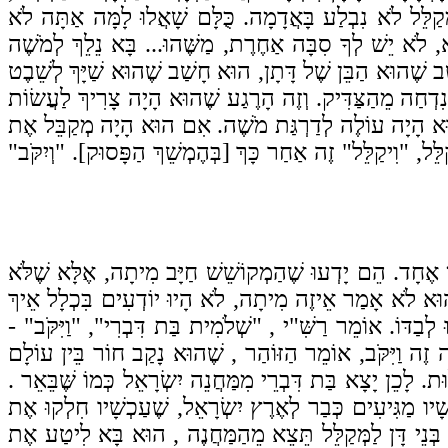
קַלֵּל לֹא נִבְלַע בָּאֲדָמָה. כֻּלָּם שָׁאֲלוּ לָמָּה אַתָּה לֹא
לֹא יֵשׁ לְךָ סִבָּה אַחֶרֶת, מַשֶּׁהוּ... בָּא נֵלֵךְ לְמֹשֶׁה
שֶׁהוּא הַבֵּן שֶׁל דָּתָן, הוּא חָשַׁב שֶׁהוּא שַׁיָּךְ לְשֵׁבֶט
נִדְחַה מֵהַצַּדִּיק.
וְזֶה הָרֶגַע שֶׁהוּא הָיָה צָרִיךְ לַעֲשׂוֹת
הוּא הָיָה עוֹלֶה לְדַרְגַּת מֹשֶׁה. אִם הוּא הָיָה מְקַבֵּל אֶת
ֵּל, "וִיקַלֵּל" זֶה אַחַר כָּךְ [בְּהֶמְשֵׁךְ הַפָּסוּק]. "וְיִקֹּב"
זְמַן אֶחָד. הֵם יָדְעוּ שֶׁהַמְקוֹשֵׁשׁ חַיָּב מִיתָה, אֶלָּא שֶׁלֹּא
וּא לֹא אָמַר אֵיזֶה מִיתָה, לֹא הָיוּ יוֹדְעִים בִּכְלָל אֵיךְ
ּ
לְבַדּוֹ.
אוֹמֵר רַשִּׁ"י , "שְׁלֹמִית בַּת דִּבְרִי", "וַיִּקֹּב"
-
 זֶה וַיִּקֹּב, אוֹמֵר הַזּוֹהַר , שֶׁהוּא נָקַב חוֹר בֵּין עוֹלָם
וּת.
לָכֵן יָצָא בַּת דִּבְרֵי מִמַּחֲנֵה יִשְׂרָאֵל כְּמוֹ שֶּׁבֵּאֵר .
שָׁיו מַגִּיעִים כְּבַר לְאֶרֶץ יִשְׂרָאֵל, שֶׁעַכְשָׁיו חִלְקוּ אֶת
בְּנֵי דָּן לַמְּקַלֵּל תֵּצֵא מֵהַמַּחֲנֶה , הוּא בָּא לִיטַע אֶת