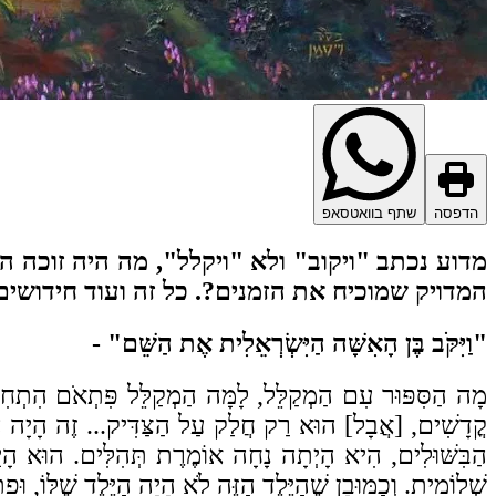
הדפסה
שתף בוואטסאפ
מדוע נכתב "ויקוב" ולא "ויקלל", מה היה זוכה
המדויק שמוכיח את הזמנים?. כל זה ועוד חידושי
"וַיִּקֹּב בֶּן הָאִשָּׁה הַיִּשְׂרְאֵלִית אֶת הַשֵּׁם" -
מָה הַסִּפּוּר עִם הַמְקַלֵּל, לָמָּה הַמְקַלֵּל פִּתְאֹם הִתְחִיל
קֳדָשִׁים, [אֲבָל] הוּא רַק חֲלַק עַל הַצַּדִּיק... זֶה הָיָה הַב
הַבִּשּׁוּלִים, הִיא הָיְתָה נָחָה אוֹמֶרֶת תְּהִלִּים. הוּא הָ
שְׁלוֹמִית. וְכַמּוּבָן שֶׁהַיֶּלֶד הַזֶּה לֹא הָיָה הַיֶּלֶד שֶׁלּוֹ, ו