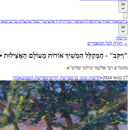
עב
בית
מאמרים
חדשות
תפילות
סיפורים
חיזוק
וידאו
שיעורים
פרשה
עלונים
רבנים
אוד
עב
תרומה
→
חזרה לכל המאמרים
"וַיִּקֹּב" - הַמְקַלֵּל הִמְשִׁיךְ אוֹרוֹת מֵעוֹלָם הָאֲצִיל
מהגה"צ רבי אליעזר ברלנד שליט"א
17 במאי 2024
•
חדשות שובו בנים
פרשת קדושים
פרשת השבוע
אמור