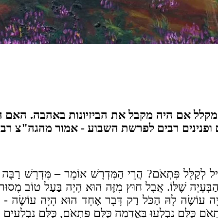
 המקלל אם היה מקבל את הביזיונות באהבה. האם
ם ופנינים רבים לפרשת השבוע - אמור מהגה"צ רב
 לְקַלֵּל פִּתְאֹם? הֲרֵי הַמִּדְרָשׁ אוֹמֵר – מִּדְרָשׁ רַבָּה שׁ
ְּעָיָה שֶׁלּוֹ. אֲבָל חוּץ מִזֶּה הוּא הָיָה בַּעַל טוֹב מָסוּר ה
יָה עוֹשֶׂה לָהּ הַכֹּל רַק דָּבָר אֶחָד הוּא הָיָה עוֹשֶׂה - חו
ּפִתְאֹם כֻּלָּם נִבְלְעוּ בָּאֲדָמָה כֻּלָּם פִּתְאֹם, כֻּלָּם נִבְלָעִי