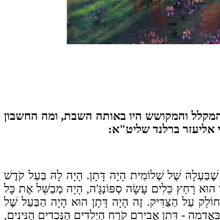
 המקלל והמקושש היו באותה השבת, ומה החשבון
י אליעזר ברלנד שליט"א:
ֶבַּעְלָהּ שֶׁל שְׁלוֹמִית הָיָה דָּתָן. הָיָה לָהּ בַּעַל קֹדֶשׁ
וּא רָחַץ כֵּלִים עָשָׂה סְפּוֹנְגָּ'ה, הָיָה מְבַשֵּׁל אֶת כָּל
ֹלֵק עַל הַצַּדִּיק. זֶה הָיָה דָּתָן הוּא הָיָה הַבַּעַל שֶׁל
ם בָּאֲדָמָה - דָּתָן אֲבִירָם קֹרַח הַיְלָדִים הַנְּכָדִים הַנִּינִים,