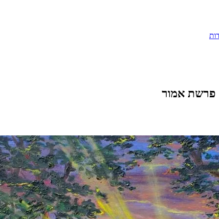
ות
וּת • פרשת אמור