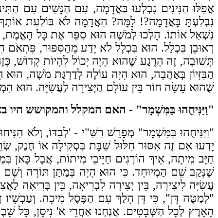
אֲפִלּוּ הַנִּינִים נִבְלְעוּ בַּאֲדָמָה, עִם הַנָּשִׁים עִם הַתִּ
נִבְלַעְתָּ בָּאֲדָמָה?! לָמָּה? הַאֲדָמָה לֹא בּוֹלַעַת אוֹתְךָ
נִשְׁאַל אוֹתוֹ. הָלְכוּ לְמֹשֶׁה הוּא סִפֵּר אֶת כָּל הָאֱמֶת, מִ
רְאוּבֵן בִּכְלַל. הוּא בִּכְלָל לֹא יָדַע מֵהַסִּפּוּר, פִּתְאֹם הִ
תְּשׁוּבָה, זֶה הָרֶגַע שֶׁהוּא הָיָה יָכוֹל לִהְיוֹת קָדוֹשׁ, כּ
הַבִּזָּיוֹן בְּאַהֲבָה, הוּא הָיָה עוֹלֶה לְדַרְגַּת מֹשֶׁה, הוּא הָי
שֶׁהוּא עָשָׂה חוֹר בֵּין עוֹלָם הַיְּצִירָה לַעֲשִׂיָּה. הוּא הִמְ
"וַיַּנִּיחֻהוּ בַּמִּשְׁמָר" - האם המקלל והמקושש הי
"וַיַּנִּיחֻהוּ בַּמִּשְׁמָר" מְפָרֵשׁ רַשִּׁ"י - 'לְבַדּוֹ, וְלֹא הִנּ
יָדְעוּ אִם זֶה אִסּוּר חִלּוּל שַׁבָּת בִּסְקִילָה אוֹ חֶנֶק, ש
חַיָּב מִיתָה, אֵיךְ הוֹרְגִים חַיָּיבֵי מִיתוֹת, אֲבָל כָּאן בִּמְק
שֶׁנָּקַב שֵׁם הַמְיוּחָד. כִּי הוּא הָיָה בְּמַתַּן תּוֹרָה וְשָׁם
עֲשִׂיָּה לִיצִירָה, בֵּין יְצִירָה לִבְרִיאָה, בֵּין בְּרִיאָה לַ
"לְמַטֶּה
דָּן", כִּי דָּן הָלַךְ עִם הַפֶּסֶל מִיכָה. וְעַכְשָׁיו ז
הָאָרֶץ לְכָל הַשְּׁבָטִים. אֲנַחְנוּ אַחֲרֵי א' נִיסָן, כָּל שֵׁבֶ