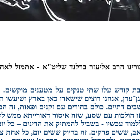
רינו הרב אליעזר ברלנד שליט"א - אתמול לאחר
בת קודש עלו שתי טנקים על מטענים מוקשים.
־עדן, אנחנו רוצים שישארו כאן בארץ ושיעשו תש
שבים דתיים. כולם בחורים עם זקנים ופאות, זה ה
 הולכות עם שסע, שזה איסור דאורייתא ממש ל
למוד עכשיו - בשביל להמתיק את הדינים – כל יו
ב, ששים פרקים. זה בדיוק ששים יום, כל אחת צר