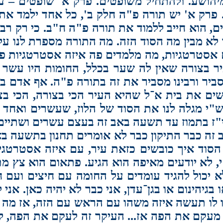
הושע. ולהתחיל משופטים. פרק א' שופטים – על 
 פרק א' יש תורה פ"ה חלק ב', כל אחד ילמד את
 הוא חייב ללמוד את תורה פ"ה ח"ב. כי רק רבי
א מבין מה הסוד הזה. מה התורה מספרת לנו על 
ם אסטרטגיות, מה מלמדים פה איזה אסטרטגיות פת
יר בצורה שאין לה שער בכלל, החומות היו עשר מ
סביר ורבינו מסביר את זה בתורה פ"ה. אף אדם 
ם את בית א־ל שהיא העיר הכי בצורה, הכי בצור
 מגלה לנו את הסוד של הלוז, שעשרים ואחד יום
מי"ז בתמוז עד תשעה באב זה בעצם עשרים ושתיים
 זה כבר התיקון כבר לא אומרים תחנון בתשעה באב
 הסוד איך כובשים כזאת עיר, עם איזה אסטרטגי
י, לא יודעים מאיפה הוא הגיע. פתאום הוא צץ 
א יכול להגיד עומדים על החומה עם חיצים ועם 
בגיהינום או בגן־עדן, אני כבר לא יהיה כאן. אני 
רו לו תעשה איזה משהו עם הראש עם הזה, אז מה
עקם את הפה אז... העיקר זה לעקם את הפה, לא 