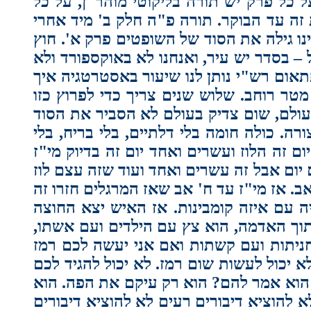
כל פרק יש תורה בליקוטי מוהר"ן, על כל
 זה עד הבוקר. תורה פ"ה חלק ב' מיד אחרי
נו גילה את הסוד של השופטים פרק א'. חוץ
– בסדר יש עיר, ואנחנו לא באוקספורד ולא
אום רש"י נותן לנו שיעור באסטרטגיה איך
טר רוחב. שלוש שנים צריך כדי לפרוץ כזו
בעולם, שום צדיק בעולם לא הסביר את הסוד
ה. כולה חומה בלי דלתיים, בלי בריח, בלי
 זה הלוז ועשרים ואחד יום זה בדיוק מי"ז
 יום אבל זה עשרים ואחד ועוד שזה עצם לוז
. אז מי"ז עד ח' אב שאז המרגלים חזרו זה
ה עם איזה קומבינות. אז האיש יצא החוצה
מתוך האדמה, הוא צץ עם הילדים ועם אשתו,
חניתות ועם קשתות ואם אני יעשה לכם רמז
לא יכול לעשות שום רמז. לא יכול להגיד לכם
 הוא אמר להם? הוא רק עיקם את הפה. הוא
להוציא דיבורים רעים לא להוציא דיבורים