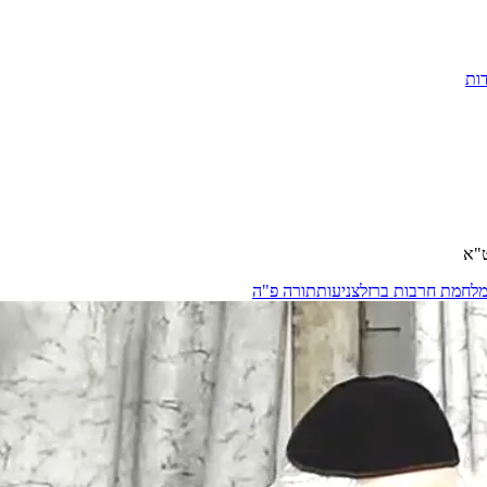
ות
ט"א
לחמת חרבות ברזל
צניעות
תורה פ"ה