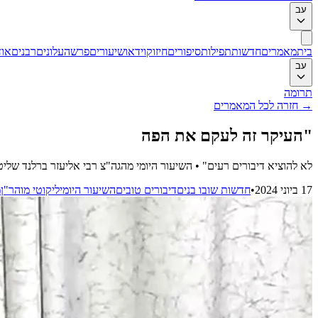
עב
בית
מאמרים
חדשות
תפילות
סיפורים
חיזוק
וידאו
שיעורים
פרשה
עלונים
רבנים
אוד
עב
תרומה
→
חזרה לכל המאמרים
"העיקר זה לעקם את הפה
לא להוציא דיבורים רעים" • השיעור היומי מהגה"צ רבי אליעזר ברלנד שלי
17 ביוני 2024
•
חדשות שובו בנים
דיבורים טובים
השיעור היומי
ליקוטי מוהר"ן
מ