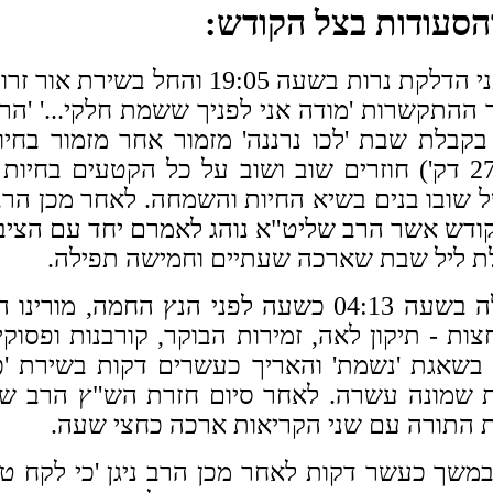
הסעודות בצל הקודש:
רת אור זרוע במשך שמונה עשרה דקות.
תקשרות 'מודה אני לפניך ששמת חלקי...' 'הריני
בקבלת שבת 'לכו נרננה' מזמור אחר מזמור בחי
בנעימות שירת 'לכה דודי' שארכה כחצי שעה (27 דק') חוזרים שוב וש
ל שובו בנים
בשיא החיות והשמחה. לאחר מכן הרב 
 קודש אשר הרב שליט"א נוהג לאמרם יחד עם הציבור 
.
בבוקרו של יום השבת הרב שליט"א נכנס לתפילה בשעה 13
 תיקון לאה, זמירות הבוקר, קורבנות ופסוקי דזמ
שאגת 'נשמת' והאריך כעשרים דקות בשירת 'כ
לאחר סיום חזרת הש"ץ הרב שו
 התורה עם שני הקריאות ארכה כחצי שעה.
' במשך כעשר דקות