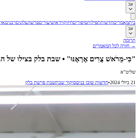
עב
בית
מאמרים
חדשות
תפילות
סיפורים
חיזוק
וידאו
שיעורים
פרשה
עלונים
רבנים
אוד
עב
תרומה
→
חזרה לכל המאמרים
"כִּי-מֵרֹאשׁ צֻרִים אֶרְאֶנּוּ" • שבת בלק בצילו ש
שליט"א
21 ביולי 2024
•
חדשות שובו בנים
סיקור שבת
שבת פרשת בלק