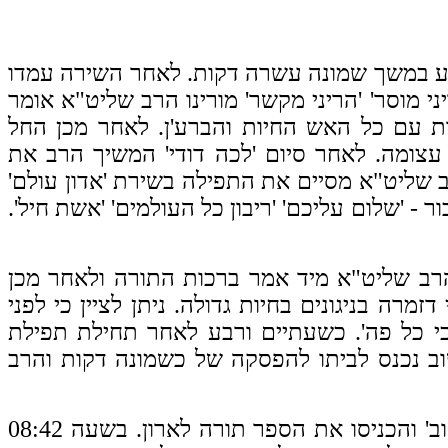
לאחר השירה עמדו
 מוסר' 'הריני מקשר' מורינו הרב שליט"א אומר
ות עם כל האש החיות והברע'ן. לאחר מכן החל
וב על כל הקטעים בחיות עצומה. לאחר סיום 'לכה דודי' המשיך הרב את
שליט"א מסיים את התפילה בשירת 'אדון עולם'
- 'שלום עליכם' 'ריבון כל העולמים' 'אשת חיל'.
04: כשעה לפני הנץ החמה, מורינו הרב שליט"א מיד אמר ברכות התורה ולאחר מכן
רה בניגונים בחיות גדולה. ניתן לציין כי לפני
י כל פה'. כשעתיים ורבע לאחר תחילת תפילת
ב נכנס לביתו להפסקה של כשמונה דקות והרב
לאחר מכן הרב ניגן 'כי לקח טוב' והכניסו את הספר תורה לארון. בשעה 08:42