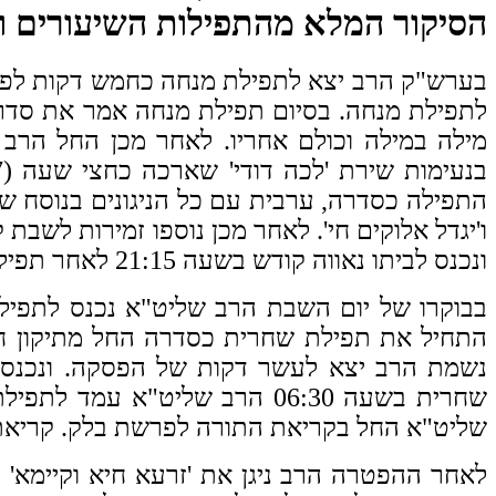
הסיקור המלא מהתפילות השיעורים ו
בערש"ק הרב יצא לתפילת מנחה כחמש דקות לפני הדלקת נרות בשעה 19:05 והחל בשי
לתפילת מנחה. בסיום תפילת מנחה אמר את סדר הה
מילה במילה וכולם אחריו. לאחר מכן החל הרב 
התפילה כסדרה,
ערבית עם כל הניגונים בנוסח ש
ו'יגדל אלוקים חי'. לאחר מכן נוספו זמירות לשבת
ונכנס לביתו נאווה קודש בשעה 21:15 לאחר תפילת ליל שבת שארכה שעתיים וחמישה תפילה
התחיל את תפילת שחרית כסדרה החל מתיקון חצות -
נשמת הרב יצא לעשר דקות של הפסקה. ונכנס ב
שחרית בשעה 06:30 הרב שליט"א עמד לתפילת שמונה עשרה.
שליט"א
החל
בקריאת התורה לפרשת בלק. קריאת
לאחר ההפטרה הרב ניגן את 'זרעא חיא וקיימא