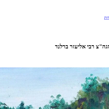
ות
י מהגה"צ רבי אליעזר ברלנד