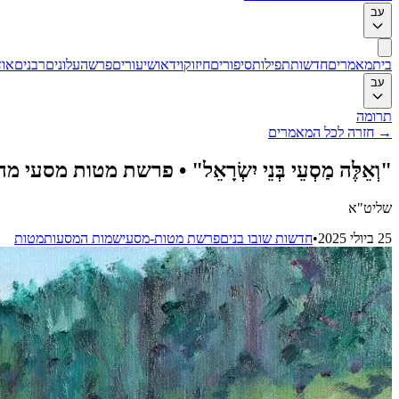
עב
בית
מאמרים
חדשות
תפילות
סיפורים
חיזוק
וידאו
שיעורים
פרשה
עלונים
רבנים
אוד
עב
תרומה
→
חזרה לכל המאמרים
"וְאֵלֶּה מַסְעֵי בְּנֵי יִשְׂרָאֵל" • פרשת מטות מסע
שליט"א
25 ביולי 2025
•
חדשות שובו בנים
פרשת מטות-מסעי
שמות המסעות
מטות