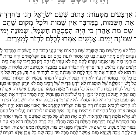
ה אַרְבָּעִים מַסָּעוֹת: כָּתוּב שֶׁעַם יִשְׂרָאֵל חָנוּ בַּ'חֲרָדָה' 
אֶת הַשֵּׁמוֹת, בַּמִּדְבָּר אֵין שֵׁמוֹת וּלְכָל מָקוֹם שֶׁהֵם הִ
שָׁם מֵת אַהֲרֹן כִּי הָיָה הַפְסָקַת חַשְׁמַל, שְׁמוֹנֶה יָמִים
בוֹד שְׁמוֹנֶה יָמִים. אֲנָשִׁים אָמְרוּ לְכֻלָּם לַחְזֹר לְמִצְרַיִם.
ֹא מַרְגִּישִׁים מַה שֶּׁקּוֹרֶה שָׁם פִּתְאוֹם אֵין עַנְנֵי כָבוֹד הֵם חֲשׂוּפִים בַּמִּדְבָּר לַעֲמָלֵק 
ְעִים בָּהֶם לָהֶם מֻתָּר לָגַעַת בָּנוּ לָנוּ אָסוּר לָגַעַת בָּהֶם גַּם עִם הַפְּלִשְׁתִּים הָיָה בְּרִ
ִּזְמַן בַּיִת שֵׁנִי אֲנַחְנוּ עָזַרְנוּ לָהֶם הֵם לֹא עָזְרוּ לָנוּ הֵם רַק הֶחֱרִיבוּ לָנוּ אֶת בֵּית הַמ
ִם שָׁנָה בְּרֹאשׁ הָעַיִן צָרִיךְ לְהִתְבּוֹדֵד פַּעַם בְּמִבְצָר אַנְטִיפַּטְרֵס. מוֹסֵרוֹת שָׁמָּה ה
בוֹד הוּא לֹא הֶחְזִיר אֶת זֶה מִיָּד לָקַח לוֹ שְׁמוֹנֶה יָמִים לְהַחְזִיר אֶת זֶה, בְּאֵרָהּ שֶׁל מִרְ
ל יֶלֶד. בְּמוֹסֵרוֹת עוֹד לֹא הָיָה תְּפִלּוֹת לְבִטּוּל הַפַּחַד עַכְשָׁיו יֵשׁ תְּפִלּוֹת 'בִּטּוּל 
אֲנִי יָכוֹל לִהְיוֹת בָּטוּחַ. "וַתִּקָּהֵל כָּל הָעֵדָה" מֹשֶׁה נִשְׁאַר עִם שֶׁבַע אִישׁ רַק אַהֲרֹן וּמ
הָם יִצְחָק וְיַעֲקֹב וְהָיָה לוֹ מִנְיָן. רַבִּי שְׁלוֹמְקֶ'ה מִזְּוְעהִיל הָיָה תָּמִיד מוֹרִיד אֶת 
וֹ אַף פַּעַם מִנְיָן כִּי הוּא לֹא הִתְגַּלָּה לֹא יָדְעוּ מִי זֶה בִּכְלָל הוּא הָיָה יוֹשֵׁב עַל הַמִּדְ
א הִרְשׁוּ לְהָבִיא כִּסָאוֹת רַק בַּחֲצוֹת הִצְלִיחוּ לְהַגְנִיב אוֹי וַאֲבוֹי אִם הוּא הָיָה רוֹאֶה כּ
מְטָה צָרָה בְּכָל הַתְּמוּנוֹת מַּרְאִים אֶת זֶה. אֵיךְ שֶׁהִגִּיעוּ לְמוֹסֵרוֹת נֶעֶלְמוּ כָּל הָעַנְנֵ
ַע אֶלָּא מֹשֶׁה רָצָה לְהַרְאוֹת לָהֶם אֶת הַסֶּלַע שֶׁל מִרְיָם שֶׁמִּשָּׁם זֶה מַשֶּׁהוּ אַחֵר לְגַ
 אוֹמֵר בִּמְפֹרָשׁ שֶׁגַּם בְּפָרָשַׁת בְּשַׁלַּח זֶה הָיָה תְּפִלָּה, מַה קָרָה בִּבְשַׁלַּח הוּא בָּא עִם
בַּצּוּר שֶׁל מַעְלָה, כִּי יֵשׁ צוּר, וּלְמַעְלָה מִמֶּנּוּ יֵשׁ צוּר, וּלְמַעְלָה מִמֶּנּוּ יֵשׁ צוּר, הַמַּ
עָיָה לָתֵת מַכָּה וְשֶׁיֵּצֵא מַיִם אֶפְשָׁר לָתֵת מַכָּה פֹּה מַכָּה שָׁם כָּל אֶבֶן אֶלָּא רוֹצִים שֶׁי