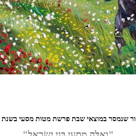
ר שנמסר במוצאי שבת פרשת מטות מסעי בשנת ה
"וְאֵלֶּה מַסְעֵי בְּנֵי יִשְׂרָאֵל"