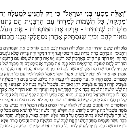
"וְאֵלֶּה מַסְעֵי בְּנֵי יִשְׂרָאֵל" כִּי רַק לְהַגִּיעַ לְמַעְלָה זֶ
'מִתְקָה', כָּל הַשֵּׁמוֹת לָמַדְתִּי עִם הָרַבָּנִית הֵם נָתְנוּ 
מוֹסֵרוֹת שֶׁהִתִּירוּ - פָּרְקוּ אֶת הַמּוֹסְרוֹת - אֶת הָעֹל. 
מֵאִיר לָהֶם וְכֵיוָן שֶׁנִּסְתַּלֵּק אַהֲרֹן נִסְתַּלְּקוּ עָנָנִי הַכָּ
מוֹסֵרוֹת שֶׁשָּׁם הִתִּירוּ אֶת הַמּוֹסְרוֹת תַּאֲרוּ לָכֶם אַתֶּם קוֹרְאִים אֶת הַפְּסוּקִים בִּכְלָל ל
וְהַיְבוּסִי, אַבְרָהָם כָּרַת בְּרִית עִם הַיְבוּסִי וְעַד דָּוִד הַמֶּלֶךְ הָיָה בְּרִית שֶׁלֹּא נוֹג
הַחוֹזֶה. יֵשׁ חוֹזֶה עַד הַיּוֹם בָּאַרְכִיּוֹן שֶׁל רוֹמָא יֵשׁ אֶת הַחוֹזֶה שֶׁעָשׂוּ עִם הָרוֹמָאִים ב
הוֹרְדוּס לָחַם לְטוֹבַת הָרוֹמָאִים הוּא בָּנָה אֶת מִבְצָר אַנְטִיפַּטְרֵס זֶה מִבְצָר שֶׁל אַלְפַּי
לַפְרִיזִי לַיְבוּסִי שָׁם מֵת אַהֲרֹן; וּמֹשֶׁה לָקַח לוֹ זְמַן עַד שֶׁהוּא הֶחְזִיר אֶת הָעַנְנֵי כָ
אַהֲרֹן אַף אֶחָד לֹא יָכוֹל לַעֲשׂוֹת, אַהֲרֹן הָלַךְ מֵאֹהֶל לְאֹהֶל לָמַד עִם כָּל תִּינוֹק עִם כָּ
בִּשְׁבִיל קֹרַח הִצְבִּיעוּ בִּשְׁבִיל דָּתָן וַאֲבִירָם, בִּשְׁבִיל מֹשֶׁה בֶּטַח לֹא הִצְבִּיעוּ, זֶה 
זֶה שֵׁשׁ וּמֹשֶׁה זֶה שֶׁבַע כָּכָה אוֹמֵר הַמִּדְרָשׁ רַבָּה וְאַחֲרֵי זֶה הוּא הוֹרִיד אֶת אַבְרָ
הָיָה לוֹ בְּבֵית יִשְׂרָאֵל בֵּית כְּנֶסֶת, וְהוּא הָיָה מַגִּיעַ לְמִנְחָה לִפְנֵי שַׁבָּת וְלֹא הָיָה ל
שֶׁל בְּרֶסְלֶב הוּא מְחַכֶּה שֶׁיָּבוֹא אוֹטוֹבּוּס וְשָׁם בְּכֹתֶל לֹא הָיָה כִּסָאוֹת הָאַנְגְלִים לֹ
הַשּׁוֹטְרִים הָיוּ נוֹתְנִים בְּעִיטוֹת לָאֵלֶּה שֶׁהָיוּ קָמִים חֲצוֹת הַכֹּתֶל הָיָה כְּבִישׁ צַר, סִ
מֹשֶׁה בִּשְׁבִיל מַה צְרִיכִים לְחַפֵּשׂ אֶת הַסֶּלַע הֲרֵי מֹשֶׁה יָכוֹל לְהוֹצִיא מַיִם מִכָּל סֶל
יֵשׁ זֹהַר בְּשַׁלַּח שֶׁלֹּא כָּתוּב הִכִּיתָ עַל הַצּוּר אֶלָּא וְהִכִּיתָ בַצּוּר, בִּתְפִלָּה, הַזֹּהַר
כְּבָר עֶשֶׂר פְּעָמִים מִשֶּׁהִתְחַלְנוּ חֻקַּת לָמָּה שָׁם בִּבְשַׁלַּח כָּתוּב וְהִכִּיתָ בַצּוּר אֶלָּא 
צוּרִים וּמֹשֶׁה הָיָה צָרִיךְ לְהַגִּיעַ לְצוּר כָּל הַצּוּרִים אֵיפֹה שֶׁמִּרְיָם הִגִּיעָה זֶה לֹא בְּ