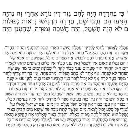
כִּי בַּחֲרָדָה הָיָה לָהֶם גְּזַר דִּין נּוֹרָא אַחֲרֵי זֶה נִהְיָה
גִּיעוּ הֵם נָתְנוּ שֵׁם, חֲרָדָה הִרְגִּישׁוּ יְרָאוֹת נְפוּלוֹת
 לֹא הָיָה חַשְׁמַל, הָיָה חֲשֵׁכָה גְּמוּרָה, שֶׁהֶעָנָן הָיָה
לָאֱמוֹרִי לַחִתִּי לַפְרִיזִי "עֲמָלֵק הַיּוֹשֵׁב בְּאֶרֶץ הַנֶּגֶב וְהַכְּנַעֲנִי וְהַחִתִּי בָּהָר".
ית "וַיִּקַּח דָּוִד אֶת מֶתֶג הָאָמָה" כָּתוּב אֵצֶל דָּוִד הוּא לָקַח אֶת הַחוֹזֶה הוּא גִּילָה אֶת
ִּקְדָּשׁ אֲנַחְנוּ עָזַרְנוּ לָהֶם לִכְבּוֹשׁ אֶת מִצְרַיִם וְהַכֹּל, אַנְטִיפַּטְרֵס אַבָּא שֶׁל
ֵם נָפְלוּ פִּתְאוֹם אֵין חַשְׁמַל וְאֵין עַנְנֵי כָבוֹד אֵין כְּלוּם חֲשׂוּפִים לַחִתִּי לָאֱמֹרִי
יָם הוּא הֶחְזִיר תּוֹךְ שְׁעָתַיִם עַנְנֵי כָבוֹד לָקַח לוֹ שְׁמוֹנֶה יָמִים כִּי מַה שֶׁעוֹשֶׂה
הַפַּחַד' לֹא לְפַחַד, אַף אֶחָד לֹא כָּתַב תְּפִלּוֹת, מֵרֹב פַּחַד, אֵין בְּרֵירָה צָרִיךְ לַחְזֹר
לְמִצְרַיִם. כֻּלָּם חָזְרוּ אָז, עַד שֶׁשֵּׁבֶט לֵוִי עָצְרוּ אֶת כוּלָּם. שׁוּבוּ בָּנִים הָיוּ מִפְלָגָה שֶׁל רַשִׁ''י מִפְלָגָה שֶׁל תּוֹסְפוֹת לֹא יוֹדֵעַ בְּדִיּוּק שֶׁל רַבֵּינוּ תָּם לֹא יוֹדֵעַ הִצְבִּיעוּ בְּעַד מֹשֶׁה בְּעַד קֹרַח אֲנִי לֹא יָכוֹל לִזְכֹּר בְּמִי הִצְבִּיעוּ שׁוּבוּ בָּנִים לִפְנֵי 3000 שָׁנָה
ִרְיָם אֶלְעָזָר וְאִיתָמָר גַּם אֶת מִרְיָם צֵרְפוּ לְמִנְיָן זֶה אַרְבַּע וְעוֹד אֶלְדָּד וּמֵידָד
הָאָבוֹת הַקְּדוֹשִׁים אִם הָיָה שֶׁבַע הוּא אָמַר זֶה לֹא בְּעָיָה אֲנִי מוֹרִיד אֶת הָאָבוֹת
רָכָה מְחַכֶּה לָאוֹטוֹבּוּס, פָּשׁוּט, מוּל הַשּׁוּל יוֹשֵׁב עַל הַמִּדְרָכָה עוֹד לֹא הָיָה הַשּׁוּל
ִסֵּא הַשּׁוֹטֵר הָיָה נָתַן כָזֶה בְּעִיטָה סִפֵּר לִי מָרְדְּכַי לוּזֵר אֵיזֶה בְּעִיטָה קִבְּלוּ,
י כָבוֹד אֵין עַנְנֵי כָבוֹד אֵין כְּלוּם הַכֹּל נֶעְלָם אֵין מַיִם. עַם יִשְׂרָאֵל שָׁאֲלוּ עַל
מְרֵי כָּל סֶלַע יָכוֹל לָצֵאת מַיִם אֶפְשָׁר לָתֵת מַכָּה פֹּה שֶׁיֵּצֵא מַיִם הִכִּיתָ בַצּוּר
 הַמַּקֵּל הוּא הִתְחִיל לָתֵת מַכּוֹת כָּאֵלֶּה. וְהִכִּיתָ בַצּוּר שָׁאַלְתִּי אֶת הַקֻּשְׁיָא הַזֹּאת
יִם הֲרֵי יוֹצְאִים מֵהַסְּלָעִים מִצּוּר הַחַלָּמִישׁ וְיֵשׁ צוּר לְמַעְלָה מִכָּל הַצּוּרִים צוּר כָּל
ֵּצֵא גַּם אֵשׁ וְגַם שֶׁמֶן וְגַם דְבַשׁ וְלֹא שֶׁרַק יֵצְאוּ מַיִם וְזֶה רַק הַסֶּלַע שֶׁל מִרְיָם