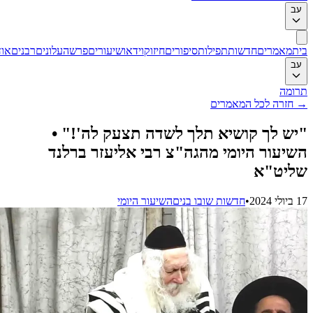
ב
ת
מאמרים
חדשות
תפילות
סיפורים
חיזוק
וידאו
שיעורים
פרשה
עלונים
רבנים
אודות
ב
ומה
חזרה לכל המאמרים
ש לך קושיא תלך לשדה תצעק לה'!" •
יעור היומי מהגה"צ רבי אליעזר ברלנד
ליט"א
202
•
חדשות שובו בנים
השיעור היומי