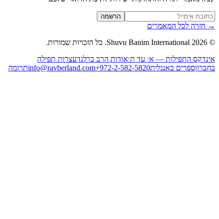
Website (leave blan
הרשמה
חזרה לכל המאמרים
2026
Shuvu Banim International.
כל הזכויות שמורות.
נדקס התפילות — א׳ עד ת׳
אודות הרב ברלנד
עצרות תפילה
ברון
ספרים באנגלית
+972-2-582-5820
info@ravberland.com
תרומה