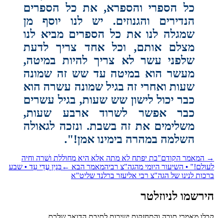
"‏.
המאמר הקודם
"בת יפתח לא מתה אלא היא מחוללת ושׁרה וחיה
ולם!" • השיעור היומי מהגה"צ רבי
המאמר הבא
←
בְּנְיַן עֲדֵי עַד • שבע
כות לנינו של הגה"צ רבי אליעזר ברלנד שליט"א
רשמו לניוזלטר
לו מאמרי תורה והתחזקות ישירות לתיבת הדואר שלכם