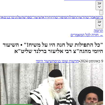
ב
ת
מאמרים
חדשות
תפילות
סיפורים
חיזוק
וידאו
שיעורים
פרשה
עלונים
רבנים
אודות
ב
ומה
חזרה לכל המאמרים
ל התפילות של חנה היו על משיח!" • השיעור
ומי מהגה"צ רבי אליעזר ברלנד שליט"א
•
חדשות שובו בנים
השיעור היומי