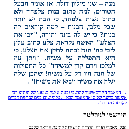
מנה – שני מיליון דולר. אז אומר הבעל
הטורים, למה כתוב בנות צלפחד ולא
כתוב נשות צלפחד, כי הבת יש יותר
שכל מלבן, הבנות – למה קוראים לה
בנות? כי יש לה בינה יתירה, "ויבן את
הצלע" האשה נקראת צלע כתוב עלץ
ליבי בה' חנה זכתה לתקן את הצלע, כי
היא התפללה על משיח. "ויתן עוז
למלכו וירם קרן למשיחו" כל התפילות
של חנה היו רק על משיח! שהבן שלה
יגלה את משיח ויביא את משיח!
"‏.
המאמר הקודם
שיעור לתושבי גבעת אולגה במעונו של הגה"צ רבי
יעזר ברלנד שליט"א
המאמר הבא
←
עלוני שובו בנים לפרשת דברים
ריאה ולהורדה
רשמו לניוזלטר
לו מאמרי תורה והתחזקות ישירות לתיבת הדואר שלכם