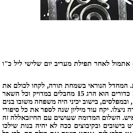
 אתמול לאחר תפילת מעריב יום שלישי ליל כ"ו
. המחדל הנוראי בשמחת תורה, לקחו לכולם את
הנשקים ואלו שהיו עם נשקים לקחו להם את הכדורים. בכיסופים היה אחד שהיה לו אקדח עם 15 כדורים הוא הרג 15 מחבלים במדויק וכל השאר
 ובמפלסים, בישוב יכיני היה משפחה משובו בנים
ניצלו. יקח עוד מיליון שנה לספר את כל סיפורי
איש. השלום המדומה שעושים עם החיזבאללה זה
ט בישובים ובקיבוצים ככה לא יהיה בנות שילכו