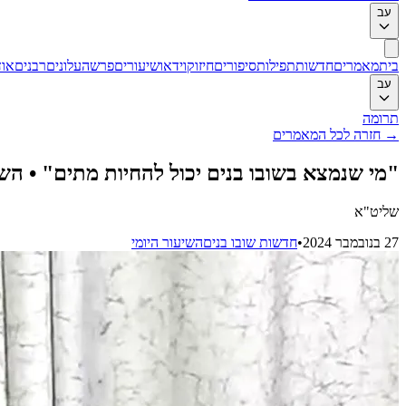
עב
בית
מאמרים
חדשות
תפילות
סיפורים
חיזוק
וידאו
שיעורים
פרשה
עלונים
רבנים
אוד
עב
תרומה
→
חזרה לכל המאמרים
"מי שנמצא בשובו בנים יכול להחיות מתים" • השי
שליט"א
27 בנובמבר 2024
•
חדשות שובו בנים
השיעור היומי