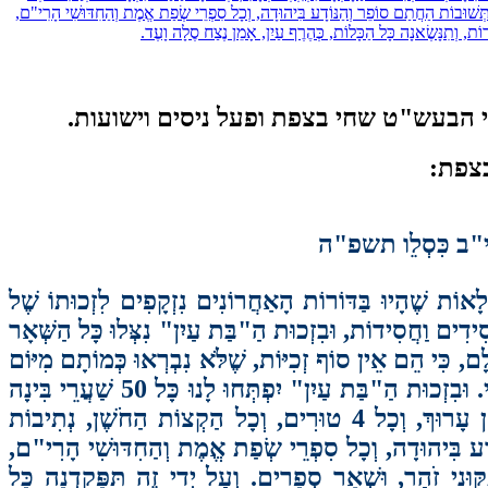
ִי"ף וְרֹא"שׁ, וְכָל תְּשׁוּבוֹת הַחֲתַם סוֹפֵר וְהַנּוֹדָע בִּיהוּדָה, וְכָל סִפְרֵי שְׂפַת אֱמֶת וְהַחִדּוּשִׁי הָרִי"ם,
קָרוֹת, וְתִנָּשֶׂאנָה כָּל הַכָּלוֹת, כְּהֶרֶף עַיִן, אָמֵן נֶצַח סֶלָה וָעֶד.
 הבעש"ט שחי בצפת ופעל ניסים וישועות.
בצפת:
תוֹ י"ב כִּסְלֵו תשפ"ה
ְלָאוֹת שֶׁהָיוּ בַּדּוֹרוֹת הָאַחֲרוֹנִים נִזְקָפִים לִזְכוּתוֹ שֶׁל
 בְּכ"ד טֵבֵת תקצ"ד שֶׁ נֶהֶרְגוּ בָּהּ 4000 צַדִּיקִים וְצַדִּיקוֹת חֲסִידִים וַחֲסִידוֹת, וּבִזְכוּת הַ"בַּת עַיִן" נִצְּלוּ כָּל הַשְּׁאָר
ְעוֹלָם, כִּי הֵם אֵין סוֹף זְכִיּוֹת, שֶׁלֹּא נִבְרְאוּ כְּמוֹתָם מִיּוֹם
בְּרִיאַת שָׁמַיִם וָאָרֶץ. וּבִזְכוּתוֹ יִתְגַּלֶּה מָשִׁיחַ בֶּן דָּוִיד, וְנִזְכֶּה לִגְאֻלָּה הַשְּׁלֵמָה, לְבִנְיַן בֵּית הַמִּקְדָּשׁ הַשְּׁלִישִׁי. וּבִזְכוּת הַ"בַּת עַיִן" יִפְתְּחוּ לָנוּ כָּל 50 שַׁעֲרֵי בִּינָה
וְל"ב נְתִיבוֹת הַחָכְמָה, וְנִזְכֶּה לְהָבִין אֶת כָּל הַשַּׁ"ס, וְכָל 14 כְּרַכִּים שֶׁל הָרַמְבַּ"ם, וְכָל 4 חֶלְקֵי שֻׁלְחָן עָרוּךְ, וְכָל 4 טוּרִים, וְכָל הַקְצוֹת הַחֹשֶׁן, נְתִיבוֹת
ָע בִּיהוּדָה, וְכָל סִפְרֵי שְׂפַת אֱמֶת וְהַחִדּוּשִׁי הָרִי"ם,
קּוּנֵי זֹהַר, וּשְׁאָר סְפָרִים. וְעַל יְדֵי זֶה תִּפָּקֵדְנָה כָּל