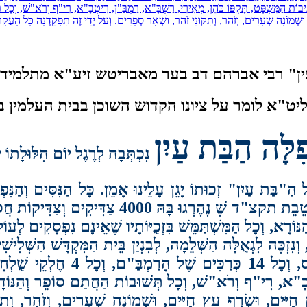
כָל 4 טוּרִים, וְכָל הַקְצוֹת הַחֹשֶׁן, נְתִיבוֹת הַמִּשְׁפָּט, תָּקְפּוֹ כֹּהֵן, מְאִירִי, רַשְׁבָּ"א, רַמְבַּ"ן, רִיטְבָ"א, ר
, וּשְׁמוֹנָה שְׁעָרִים, וְזֹהַר, וְתִקּוּנֵי זֹהַר, וּשְׁאָר סְפָרִים. וְעַל יְדֵי זֶה תִּפָּקֵדְנָה כָּל הָעֲ
עין" רבי אברהם דב בער מאבריטש זיע"א מתלמידי
ט"א לומר על ציונו הקדוש השוכן בבית העלמין 
ִלָּה הַבַּת עַיִן
נִכְתְּבָה לְרֶגֶל יוֹם הִלּוּלָ
ל הַ"בַּת עַיִן" זְכוּתוֹ יָגֵן עָלֵינוּ אָמֵן. כָּל הַנִּסִּים וְהַנִּפ
הַ"בַּת עַיִן", וַאֲפִלּוּ רְעִידַת הָאֲדָמָה שֶׁהָיְתָה
ׁ וְהַנּוֹרָא, וְכָל הַמִּשְׁתַּמֵּשׁ בִּזְכֻיּוֹתָיו שֶׁאֵינָם נִפְסָקִים ל
ִיטְבָ"א, רִי"ף וְרֹא"שׁ, וְכָל תְּשׁוּבוֹת הַחֲתַם סוֹפֵר וְהַנּוֹד
ץ חַיִּים, וּשְׂרַף עֵץ חַיִּים, וּשְׁמוֹנָה שְׁעָרִים, וְזֹהַר, וְתִ