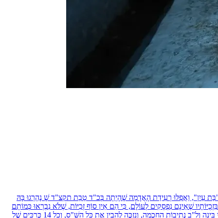
שֶׁל הַ"בַּת עַיִן", וַאֲפִלּוּ רְעִידַת הָאֲדָמָה שֶׁהָיְתָה בְּכ"ד טֵבֵת תקצ"ד שֶׁ נֶהֶרְגוּ בָּהּ
ֵּשׁ בִּזְכֻיּוֹתָיו שֶׁאֵינָם נִפְסָקִים לְעוֹלָם, כִּי הֵם אֵין סוֹף זְכִיּוֹת, שֶׁלֹּא נִבְרְאוּ כְּמוֹתָם
מִיּוֹם בְּרִיאַת שָׁמַיִם וָאָרֶץ. וּבִזְכוּתוֹ יִתְגַּלֶּה מָשִׁיחַ בֶּן דָּוִיד, וְנִזְכֶּה לִגְאֻלָּה הַשְּׁלֵמָה, לְבִנְיַן בֵּית הַמִּקְדָּשׁ הַשְּׁלִישִׁי. וּבִזְכוּת הַ"בַּת עַיִן" יִפְתְּחוּ לָנוּ כָּל 50 שַׁעֲרֵי בִּינָה וְל"ב נְתִיבוֹת הַחָכְמָה, וְנִזְכֶּה לְהָבִין אֶת כָּל הַשַּׁ"ס, וְכָל 14 כְּרַכִּים שֶׁל