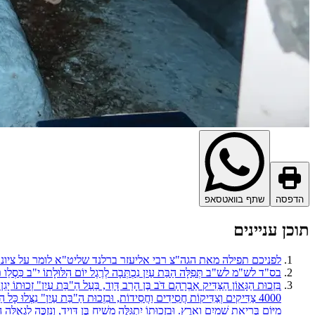
הדפסה
שתף בוואטסאפ
תוכן עניינים
לפניכם תפילה מאת הגה"צ רבי אליעזר ברלנד שליט"א לומר על ציונו
בס"ד לש"מ לש"ב תְּפִלָּה הַבַּת עַיִן נִכְתְּבָה לְרֶגֶל יוֹם הִלּוּלָתוֹ י"ב כִּסְל
בִּזְכוּת הַגָּאוֹן הַצַּדִּיק אַבְרָהָם דֹּב בֶּן הָרַב דָּוִד, בַּעַל הַ"בַּת עַיִן" זְכוּתוֹ יָ
4000 צַדִּיקִים וְצַדִּיקוֹת חֲסִידִים וַחֲסִידוֹת, וּבִזְכוּת הַ"בַּת עַיִן" נִצְּלוּ כָּל הַש