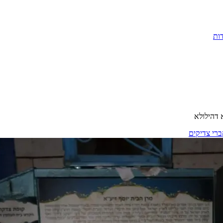
ות
יומא דהילולא
ברי צדיקים