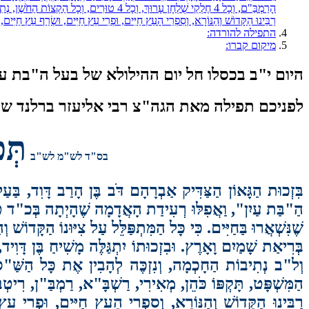
הָרַמְבַּ"ם, וְכָל 4 חֶלְקֵי שֻׁלְחָן עָרוּךְ, וְ
רַבֵּינוּ הַקָּדוֹשׁ וְהַנּוֹרָא, וְסִפְרֵי הָעֵץ חַיִּים, וּפְרִי עֵץ חַיִּים, וּשְׂרַף עֵץ חַיִּים
התפילה להורדה:
מיקום קברו:
היום י"ב בכסלו חל יום ההילולא של בעל ה"בת 
לפניכם תפילה מאת הגה"צ רבי אליעזר ברלנד שלי
תְּפ
בס"ד לש"מ לש"ב
בִּזְכוּת הַגָּאוֹן הַצַּדִּיק אַבְרָהָם דֹּב בֶּן הָרַב דָּוִד, בַּעַ
שֶׁנִּשְׁאֲרוּ בַּחַיִּים. כִּי כָּל הַמִּתְפַּלֵּל עַל צִיּוּנוֹ הַקָּדוֹש
הַמִּשְׁפָּט, תָּקְפּוֹ כֹּהֵן, מְאִירִי, רַשְׁבָּ"א, רַמְבַּ"ן, ר
רַבֵּינוּ הַקָּדוֹשׁ וְהַנּוֹרָא, וְסִפְרֵי הָעֵץ חַיִּים, וּפְרִי עֵ