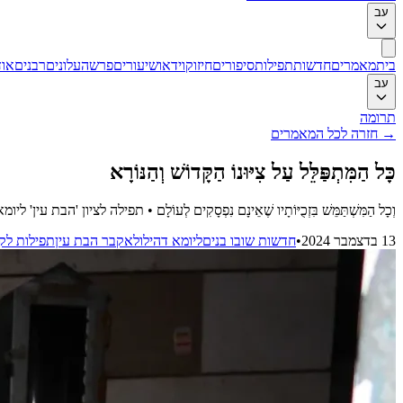
עב
בית
מאמרים
חדשות
תפילות
סיפורים
חיזוק
וידאו
שיעורים
פרשה
עלונים
רבנים
אוד
עב
תרומה
→
חזרה לכל המאמרים
כָּל הַמִּתְפַּלֵּל עַל צִיּוּנוֹ הַקָּדוֹשׁ וְהַנּוֹרָא
וְכָל הַמִּשְׁתַּמֵּשׁ בִּזְכֻיּוֹתָיו שֶׁאֵינָם נִפְסָקִים לְעוֹלָם • תפילה לציון 'הבת עין' ל
13 בדצמבר 2024
•
חדשות שובו בנים
ליומא דהילולא
קבר הבת עין
תפילות לק