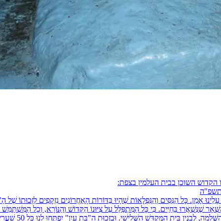
 הקדוש השוכן בבית העלמין בצפת:
ֵו תשפ"ה
גֵן עָלֵינוּ אָמֵן. כָּל הַנִּסִּים וְהַנִּפְלָאוֹת שֶׁהָיוּ בַּדּוֹרוֹת הָאַחֲרוֹנִים נִזְקָפִים לִזְכוּתוֹ 
ְּׁאָר שֶׁנִּשְׁאֲרוּ בַּחַיִּים. כִּי כָּל הַמִּתְפַּלֵּל עַל צִיּוּנוֹ הַקָּדוֹשׁ וְהַנּוֹרָא, וְכָל הַמִּשְׁתַּמ