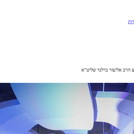
ות
גה"צ הרב אליעזר ברלנד שליט"א