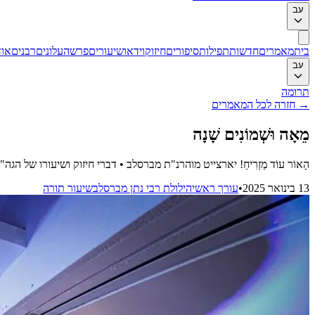
עב
בית
מאמרים
חדשות
תפילות
סיפורים
חיזוק
וידאו
שיעורים
פרשה
עלונים
רבנים
אוד
עב
תרומה
→
חזרה לכל המאמרים
מֵאָה וּשְׁמוֹנִים שָׁנָה
הָאוֹר עוֹד מַזְרִיחַ! יארצייט מוהרנ"ת מברסלב • דברי חיזוק ושיעורו של ה
13 בינואר 2025
•
עורך ראשי
הילולת רבי נתן מברסלב
שיעור תורה