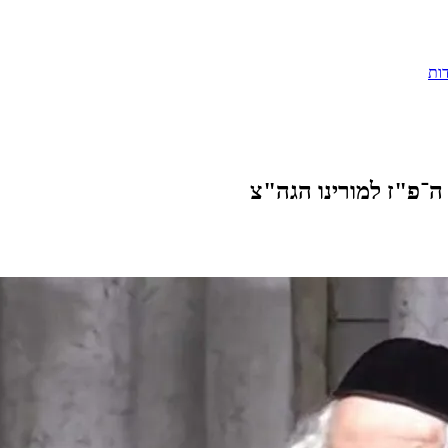
ות
מלכא ה־פ"ז למורינו הגה"צ