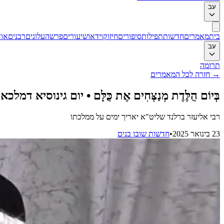
עב
בית
מאמרים
חדשות
תפילות
סיפורים
חיזוק
וידאו
שיעורים
פרשה
עלונים
רבנים
אוד
עב
תרומה
→
חזרה לכל המאמרים
בְּיוֹם הֻלֶּדֶת מְנַצְּחִים אֶת כֻּלָּם • יום גינוסיא ד
רבי אליעזר ברלנד שליט"א יאריך ימים על ממלכתו
23 בינואר 2025
•
חדשות שובו בנים