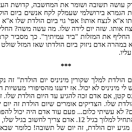
רק עושה תשובה ושומר את המחשבה, קדושת העיני
מרת הגמרא בירושלמי שעמלק לקח אנשים ביום ה
 א"א לנצח אותו! אפי' גוי ביום הולדת שלו א"
לנצח אותו. שזה יום לידה שלו. מה עשה משה? הח
החליף את המזלות "ביד עמיתיך". כך מסביר קרב
א במהרה אדם ניזוק ביום הולדתו שאז המזל שולט ו
ליו.
***
 הולדת למלך שקורין מיניניס יום הולדת" זה נק
 לי מיניניס לא יכול. אז ידענו מהסיפורי מעשיות ה
 נס קטן, אם אדם זכה להגיע עד היום הולדת שלו. ז
הולדת שלו. הצדיקים אומרים שיום הולדת זה יום
 לא עשיתי כלום... פעם עוד אדם היה יכול להפוך
8, זה המלך יהויכין והמלך יאשיהו, שלמה המלך התחיל ל
גיע יום הולדת, זה יום של תשובה! כלומר שבאמ