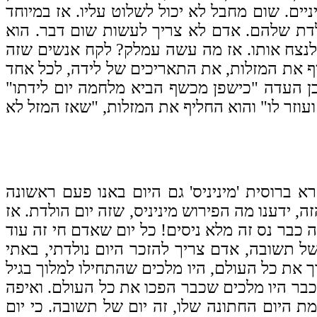
ים. שום מחבל לא יכול לשלוט עליו.
אז במיוחד
ולדת שלהם. אדם לא צריך לעשות שום דבר. הוא
א לנצח אותו. אז מה עשה עמלק? לקח אנשים שזה
ליף את המזלות, את התאריכים של לידה, לכל אחד
ן העדה "כישפן מכשף הביא מלחמה יום לידתו"
עוזר לו" והוא החליף את המזלות, "שאז המזל לא
רא ברוסית 'מיניניס' גם היום באנו פעם ראשונה
זה, ידענו מה הפירוש מיניניס, שזה יום הולדת. אז
ה כבר נס זה מלא ניסים! כל יום שאדם חי זה עוד
 של תשובה, אדם צריך להזכר היום נולדתי, באתי
 את כל העולם, היו מלכים שהתחילו למלוך בגיל
מלוך בגיל 12. אדם צריך לחשוב בגיל שלו, כבר היו מלכים שכבר הפכו את כל העולם. ואיפה
ת היום החתונה שלו, זה יום של תשובה. כי יום