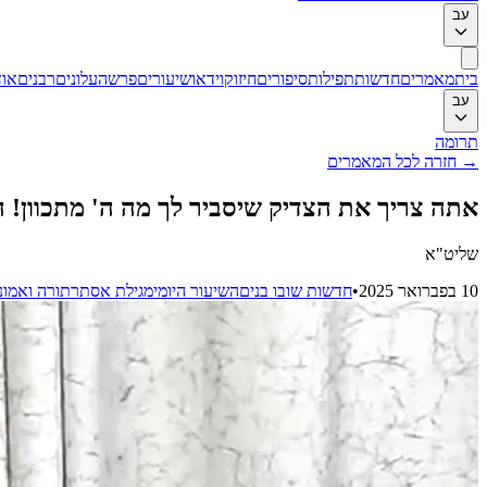
עב
בית
מאמרים
חדשות
תפילות
סיפורים
חיזוק
וידאו
שיעורים
פרשה
עלונים
רבנים
אוד
עב
תרומה
→
חזרה לכל המאמרים
אתה צריך את הצדיק שיסביר לך מה ה' מתכוון! ה
שליט"א
10 בפברואר 2025
•
חדשות שובו בנים
השיעור היומי
מגילת אסתר
תורה ואמונ