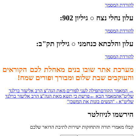
ורדת המסמך
ון נחלי נצח
○ גיליון 902:
ורדת המסמך
ון והלכתא כנחמני
○ גיליון תק"ב:
ורדת המסמך
רכת אתר שובו בנים מאחלת לכם הקוראים
עוקבים
שבת שלום ומבורך ופורים שמח!
המאמר הקודם
תפילה לעני לפורים מאת הגה"צ הרב אליעזר ברלנד
יט”א
המאמר הבא
←
פרשת כי תשא מאת הגה"צ הרב אליעזר ברלנד
יט"א - "הנשים בונות את המשכן"
רשמו לניוזלטר
לו מאמרי תורה והתחזקות ישירות לתיבת הדואר שלכם