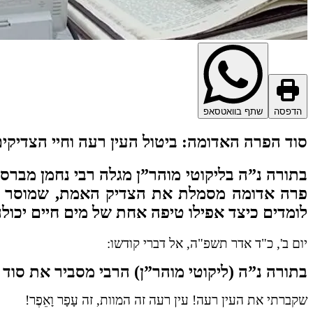
הדפסה
שתף בוואטסאפ
סוד הפרה האדומה: ביטול העין רעה וחיי הצדיקי
בתורה נ”ה בליקוטי מוהר”ן מגלה רבי נחמן מבר
פרה אדומה מסמלת את הצדיק האמת, שמוסר עצ
לומדים כיצד אפילו טיפה אחת של מים חיים יכולה
יום ב', כ"ד אדר תשפ"ה, אל דברי קודשו:
בתורה נ”ה (ליקוטי מוהר”ן) הרבי מסביר את סוד פרה אד
שקברתי את העין רעה! עין רעה זה המוות, זה עָפָר וָאֵפֶר!