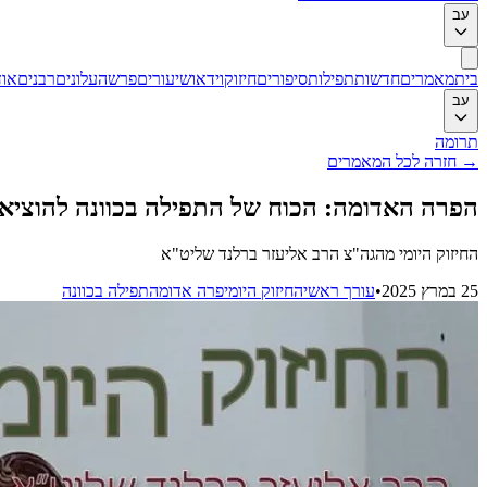
עב
בית
מאמרים
חדשות
תפילות
סיפורים
חיזוק
וידאו
שיעורים
פרשה
עלונים
רבנים
אוד
עב
תרומה
→
חזרה לכל המאמרים
הפרה האדומה: הכוח של התפילה בכוונה להוציא
החיזוק היומי מהגה"צ הרב אליעזר ברלנד שליט"א
25 במרץ 2025
•
עורך ראשי
החיזוק היומי
פרה אדומה
תפילה בכוונה