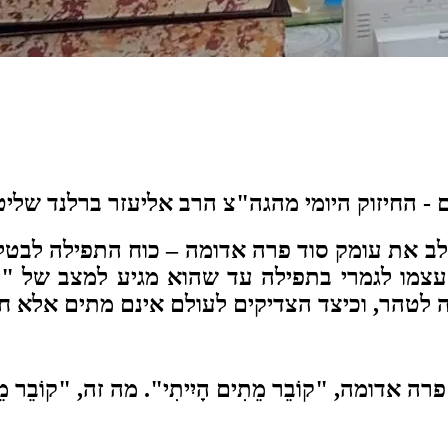
ם -
החיזוק היומי מהגה"צ הרב אליעזר ברלנד שלי
סלב את עומק סוד פרה אדומה – כוח התפילה לב
מו לגמרי בתפילה עד שהוא מגיע למצב של "עפ
 לטהר, וכיצד הצדיקים לעולם אינם מתים אלא חיי
ומה, "קוֹבֵר מֵתִים הָיִיתִי". מה זה, "קוֹבֵר מֵתִ