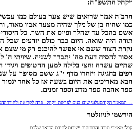
ויקהל התשפ"ה
:
הרב'ה אמר שרואים שיש צער בעולם כמו עכשיו ש
כמו שהיה בן של מלך שהיה מצער אביו מאוד, וה
אשם בהכל עד שהלך ופייס את השר. כל היסורים
תורה היה שואה. היום כבר כולם יודעים שכל 
נקרת הצור ששם אי אפשר להיכנס רק מי שצם ארב
אסור להסיח דעת מה' יתברך לשניה. שיויתי ה' לנ
שתיים עשרה וחצי בלילה למען החטופים ויגידו חמ
דפים בחגיגה ויזהרו מדף י"ג ששם מסופר על שנ
הבא מאריכים את היום בשעה אז כל אחד יגמור 
ספר אהבה ספר מדע וספר זמנים.
→
המאמר הקודם
עלוני שובו בנים לפרשת ויקהל - פרה לקריאה ולהורדה
המ
הירשמו לניוזלטר
קבלו מאמרי תורה והתחזקות ישירות לתיבת הדואר שלכם