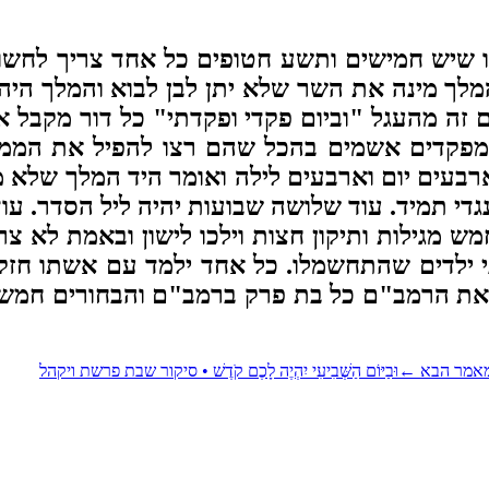
יש חמישים ותשע חטופים כל אחד צריך לחשוב או
מלך מינה את השר שלא יתן לבן לבוא והמלך היה 
 זה מהעגל "וביום פקדי ופקדתי" כל דור מקבל 
המפקדים אשמים בהכל שהם רצו להפיל את הממש
עים יום וארבעים לילה ואומר היד המלך שלא מס
גדי תמיד. עוד שלושה שבועות יהיה ליל הסדר. עו
ש מגילות ותיקון חצות וילכו לישון ובאמת לא צרי
י ילדים שהתחשמלו. כל אחד ילמד עם אשתו חזק
את הרמב"ם כל בת פרק ברמב"ם והבחורים חמש פ
אמר הבא
←
וּבַיּוֹם הַשְּׁבִיעִי יִהְיֶה לָכֶם קֹדֶשׁ • סיקור שבת פרשת ויקהל