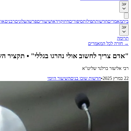
עב
בית
מאמרים
חדשות
תפילות
סיפורים
חיזוק
וידאו
שיעורים
פרשה
עלונים
רבנים
אוד
עב
תרומה
→
חזרה לכל המאמרים
"אדם צריך לחשוב אולי נהרגו בגללי" • תקציר ה
רבי אליעזר ברלנד שליט"א
22 במרץ 2025
•
חדשות שובו בנים
השיעור היומי