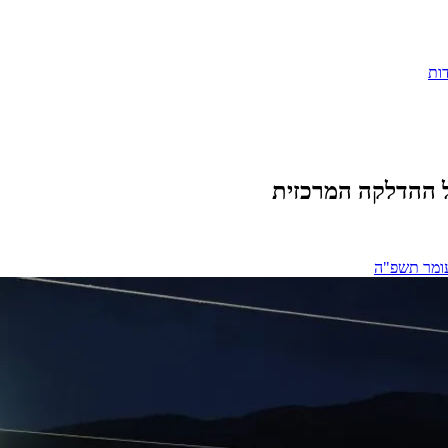
ות
רטים על ההדלקה המרכזית
עומר תשפ"ה