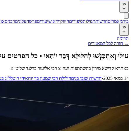
עב
בית
מאמרים
חדשות
תפילות
סיפורים
חיזוק
וידאו
שיעורים
פרשה
עלונים
רבנים
אוד
עב
תרומה
→
חזרה לכל המאמרים
עוּלוּ וְאִתְכַּנְּשׁוּ לְהִלּוּלָא דְּבַר יוֹחַאי • כל הפ
באתרא קדישא מירון בהשתתפות הגה"צ רבי אליעזר ברלנד שליט"א
14 במאי 2025
•
חדשות שובו בנים
הילולת רבי שמעון בר יוחאי
חי רוטל
ל"ג ב