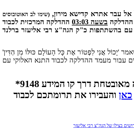
 אל עבר אתרא קדישא מירון,
(שימו לב האוטובוסים
ם ההדלקה
בשעה 03:03
ההדלקה המרכזית לכבוד
 עם בהשתתפות כ"ק הגה"צ רבי אליעזר ברלנד
 לִפְטוֹר אֶת כָּל הָעוֹלָם כּוּלּוֹ מִן הַדִּין'
ם עבור מעמד ההדלקה לכבוד התנא האלוקי עם
לתרומות והשתתפות בהוצאות הכבירות של ההילולא ניתן לתרום בצורה מאובטחת דרך קו המידע 9148*
כאן
והעבירו את תרומתכם לכבוד
קדושים בצילו של הגה"צ רבי אליעזר