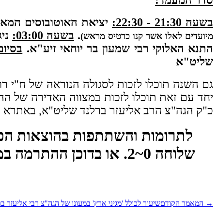
בשעה 21:30 - 22:30:
יציאת האוטובוסים המאו
.
בשעה 03:00:
ניג
מיועדים לאלו אשר קנו כרטיס מראש)
התנא האלוקי רבי שמעון בר יוחאי זיע"א.
בסיום
שליט"א
גם השנה תוכלו לזכות לסגולה הנוראה של ח"י רוטל ויצי
יחד עם זאת תוכלו לזכות
במצווה האדירה של הה
כ"ק הגה"צ הרב אליעזר ברלנד שליט"א, באתרא ק
שלוחה 0~2. או בדוכן ההתרמה במקום. לתרומה בצורה מאובטחת לחצו
→
המאמר הקודם
שיעור לכולל 'מגיני ארץ' במעונו של הגה"צ רבי אליעזר 