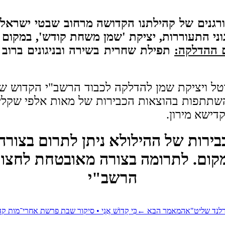
רגנים של קהילתנו הקדושה מרחוב שבטי ישראל
וני התעוררות, יציקת 'שמן משחת קודש', במקו
 ההדלקה:
תפילת שחרית בשירה ובניגונים ברוב
קת שמן להדלקה לכבוד הרשב"י הקדוש שאמר 'יָכוֹל אֲנִי
שתתפות בהוצאות הכבירות של מאות אלפי שקלי
דישא מירון.
הרשב"י
ברלנד שליט"א
המאמר הבא
←
כִּי קָדוֹשׁ אֲנִי • סיקור שבת פרשת אחרי־מות 