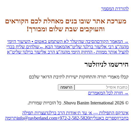
ורדת המסמך
ערכת אתר שובו בנים מאחלת לכם הקוראים
והעוקבים
שבת שלום ומבורך!
המאמר הקודם
הסיבה שהיטלר לא השתמש באטום • השיעור היומי
גה"צ רבי אליעזר ברלנד שליט"א
המאמר הבא
←
שולחים שליח בכדי
ציל אותך ממוות - החיזוק היומי מהגה"צ הרב אליעזר ברלנד שליט"א
רשמו לניוזלטר
לו מאמרי תורה והתחזקות ישירות לתיבת הדואר שלכם
Website (leave blan
הרשמה
חזרה לכל המאמרים
2026
Shuvu Banim International.
כל הזכויות שמורות.
נדקס התפילות — א׳ עד ת׳
אודות הרב ברלנד
עצרות תפילה
ברון
ספרים באנגלית
+972-2-582-5820
info@ravberland.com
תרומה