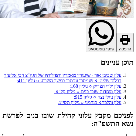
דפסה
שתף בוואטסאפ
כן עניינים
עלון שביבי אור - שיעוריו מאמריו ותפילותיו של הגה"צ רבי אליעזר
ברלנד שליט"א שנמסרו ונכתבו במשך השבוע ○ גיליון 411:
עלון ילדי הצדיק ○ גיליון 168:
עלון מוסדות שובו בנים ○ גיליון קל"א:
עלון נחלי נצח ○ גיליון 915:
עלון והלכתא כנחמני ○ גיליון תקי"ג:
ניכם מקבץ עלוני קהילת שובו בנים לפרשת
שא התשפ"ה: