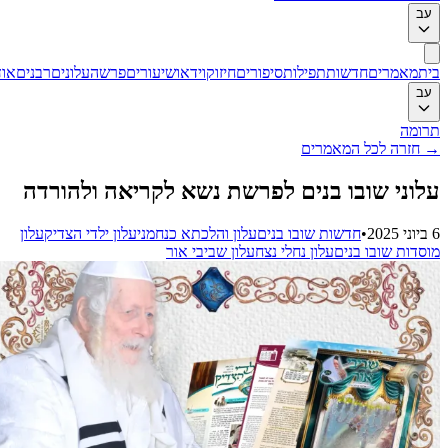
ב
ת
מאמרים
חדשות
תפילות
סיפורים
חיזוק
וידאו
שיעורים
פרשה
עלונים
רבנים
אודות
ב
ומה
חזרה לכל המאמרים
וני שובו בנים לפרשת נשא לקריאה ולהורדה
•
חדשות שובו בנים
עלון והלכתא כנחמני
עלון ילדי הצדיק
עלון
סדות שובו בנים
עלון נחלי נצח
עלון שביבי אור