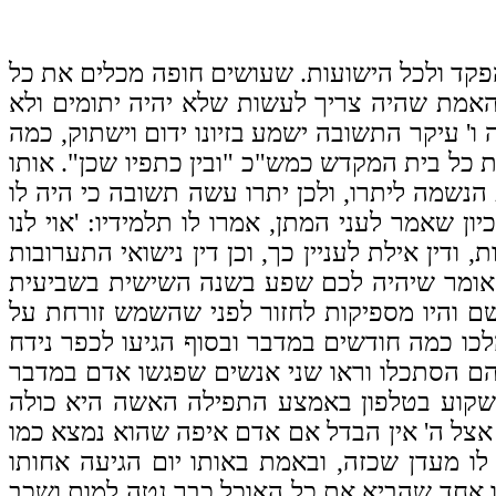
להפקד ולכל הישועות. שעושים חופה מכלים את כל
ל האמת שהיה צריך לעשות שלא יהיה יתומים ולא
' עיקר התשובה ישמע בזיונו ידום וישתוק, כמה
 כל בית המקדש כמש"כ "ובין כתפיו שכן". אותו
הנשמה ליתרו, ולכן יתרו עשה תשובה כי היה לו
ן שאמר לעני המתן, אמרו לו תלמידיו: 'אוי לנו
 ודין אילת לעניין כך, וכן דין נישואי התערובות
' אומר שיהיה לכם שפע בשנה השישית בשביעית
ם והיו מספיקות לחזור לפני שהשמש זורחת על
לכו כמה חודשים במדבר ובסוף הגיעו לכפר נידח
יהם הסתכלו וראו שני אנשים שפגשו אדם במדבר
שקוע בטלפון באמצע התפילה האשה היא כולה
אצל ה' אין הבדל אם אדם איפה שהוא נמצא כמו
ו מעדן שכזה, ובאמת באותו יום הגיעה אחותו
ותו אחד שהביא את כל האוכל כבר נטה למות ושכב