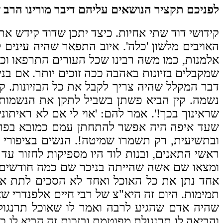
לפניכם תקציר הנושאים עליהם דיבר מורינו הרב
קידושי דוד שתי אחיות. כיצד יתכן שדוד קידש את
האויבים מלשון 'כלה'. איוב התפאר שהיה עינים 
אלמנות, כמו משה רבינו שכל העורים התרפאו וכל
שמקבלים בזיונות באהבה ככה זוכים יותר. אם בנ
דבר המקלל שהיה צריך לקבל את כל הבזיונות. קי
נשמה. קין הביא פשתן בשביל לתקן את הנשמות של 
שראינוך בכך!'. אמר להם: 'אוי לי אם לא ראיתוני 
שעד איפה היה אפשר להתחתן עמם כמובא בפרק ע
ובתשיעית, רק תשמרו שמיטה!. הנשים בציפורי 
ראשי התאנים, ובנות לוד היו מספיקות לחזור עד
ומצאו שם אשה שהייתה בניכר שם כמה חודשים וב
אחד נתן את כל האוכל ואחד לא הסכים לתת א
תמימות. היום זה היא"צ של רבי חיים אלפנדרי 
שהיה אדם שהגיע לרבה ואמר לו שאוכל תרנגולת
והביאה לו תרנגולת מפוטמת ובזכות זה הביא לו כ