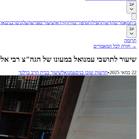
עב
בית
מאמרים
חדשות
תפילות
סיפורים
חיזוק
וידאו
שיעורים
פרשה
עלונים
רבנים
אוד
עב
תרומה
→
חזרה לכל המאמרים
שיעור לתושבי עמנואל במעונו של הגה"צ רבי אל
22 במאי 2025
•
חדשות שובו בנים
עמנואל
שיעור בבית הרב ברלנד