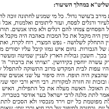
 שליט"א במהלך השיעור:
 מירב ב'עושר גדול'. כל מי שמגיע לחתונה זוכה 
לעיור ורגלים לפסח, ועזר ליתומים ואלמנות, אב
 הפסחים צמחו להם רגלים ולא מתו אנשים. תורה ו
ימין היה מקבל את כל המכות באהבה היה מקבל את
ן התחלק לשלושה - נפש המצרי, רוח לקרח, ואת 
הגבורות. נחום איש גמזו קיבל עליו יסורים מכיו
בכך'. חשבון גבולות הארץ לעניין שמיטה ומעשרות,
שרה יוחסין בקידושין. "וצויתי את ברכתי" ה
היו עפות לבית המקדש מרוב התשוקה להתפלל ש
 שהבצק היה תופח. היה סיפור על שני אנשים שה
זכות זה חזרה למקורות. רבי חייא ורבי יוסי שנ
ת האוכל. האשה מעלה את כל התפילות, האיש 
שאמר לתת מלגה לרבי ישראל בער אודסר בטבריה. 
 מפוטמת כל יום וירד מנכסיו ולא הסכים לתת ל
ל יום. ובחזרה לסיפור של רבי חיא ורבי יוסי; שא