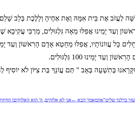
שָּׁה לַעֲזֹב אֶת בֵּית אִמָּהּ וְאֶת אַחֶיהָ וְלָלֶכֶת בְּלֵב שָׁלֵם 
וֹן וְעַד יָמֵינוּ אֲפִלּוּ מֵאָה גִּלְגּוּלִים, מֵרַבִּי עֲקִיבָא שֶׁהָ
לִים כָּל עֲווֹנוֹתָיו, אֲפִלּוּ מֵחֵטְא אָדָם הָרִאשׁוֹן וְעַד יָמֵינוּ
וְעַד יָמֵינוּ 100 גִּלְגּוּלִים.
 שֶׁקָּרָאנוּ בְּתִשְׁעָה בְּאָב " תַּם עֲוֹנֵךְ בַּת צִיּוֹן לֹא יוֹסִיף ל
 אליעזר ברלנד שליט"א
המאמר הבא
←
אני לא אלוהים, ה' הוא האלוקים! החיזו