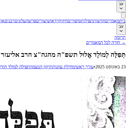
עב
בית
מאמרים
חדשות
תפילות
סיפורים
חיזוק
וידאו
שיעורים
פרשה
עלונים
רבנים
אוד
עב
תרומה
→
חזרה לכל המאמרים
תְּפִלָּה לְמוֹלָד אֱלוּל תשפ"ה מהגה"צ הרב אליע
23 באוגוסט 2025
•
עורך ראשי
מחילת עוונות
תיקון הנשמה
תפילה למולד חודש