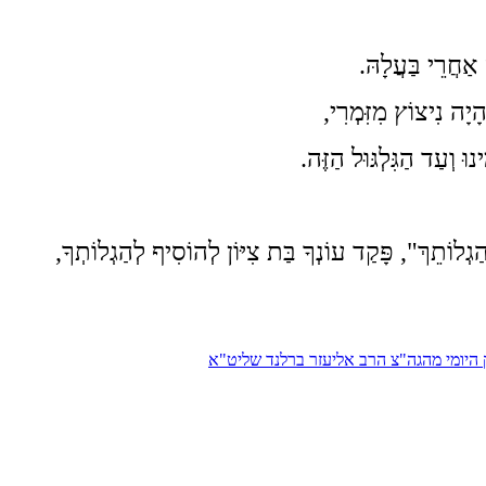
אַחֲרֵי בַּעֲלָהּ.
יָה נִיצוֹץ מִזִּמְרִי,
 וְעַד הַגִּלְגּוּל הַזֶּה.
ְהַגְלוֹתֵךְ", פָּקַד עוֹנְךָ בַּת צִיּוֹן לְהוֹסִיף לְהַגְלוֹתְךָ,
ק היומי מהגה"צ הרב אליעזר ברלנד שליט"א