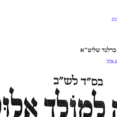
ות
זר ברלנד שליט"א
 אלול