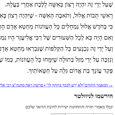
שֶׁעַל יְדֵי זֶה יִהְיֶה רָצוֹן בְּאִשָּׁה לָלֶכֶת אַחֲרֵי בַּעֲלָהּ.
רָאשֵׁי תֵּבוֹת אֱלוּל, וְתֹאבֶה הָאִשָּׁה - שֶׁיִּהְיֶה רָצוֹן בָּאִ
כִּי בְּחֹדֶשׁ אֱלוּל נִמְחָלִים כָּל הָעֲווֹנוֹת מֵחֵטְא אָדָם הָרִאשׁ
וְאִם הָיָה בָּא לְכָל הַשִּׁעוּרִים שֶׁל רַבִּי אֱלִיעֶזֶר הָיוּ נִמְחָ
וְעַל יְדֵי זֶה נִכְנָעִים כָּל הַקְּלִפּוֹת שֶׁנִּבְרְאוּ מֵחֵטְא אָדָם הָרִאשׁוֹן 
וְנִזְכֶּה עַל יְדֵי מַזַּל בְּתוּלָה שֶׁיִּמָּחוּ כָּל הָעֲווֹנוֹת, כְּמוֹ
פָּקַד עֲוֹנֵךְ בַּת אֱדוֹם גִּלָּה עַל חַטָּאוֹתַיִךְ.
→
המאמר הקודם
"וְלֹא יֵרַע לְבָבְךָ בְּתִתְּךָ לוֹ" • פרשת ראה מהגה"צ רבי
הירשמו לניוזלטר
קבלו מאמרי תורה והתחזקות ישירות לתיבת הדואר שלכם