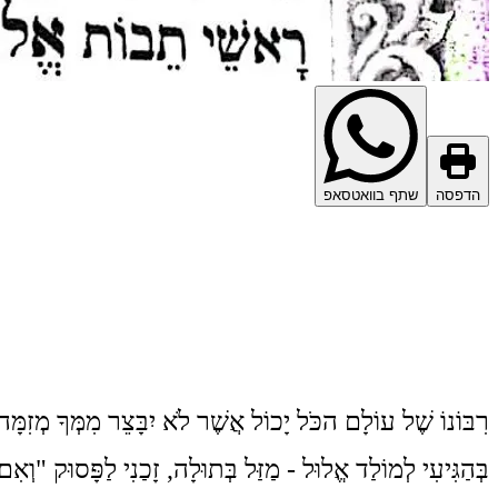
הדפסה
שתף בוואטסאפ
רִבּוֹנוֹ שֶׁל עוֹלָם הכֹּל יָכוֹל אֲשֶׁר לֹא יִבָּצֵר מִמְּךָ מְזִמָּה
בְּהַגִּיעִי לְמוֹלַד אֱלוּל - מַזַּל בְּתוּלָה, זָכַנִי לַפָּסוּק "ו