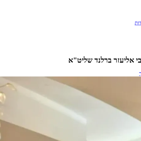
ות
צ רבי אליעזר ברלנד שליט"א