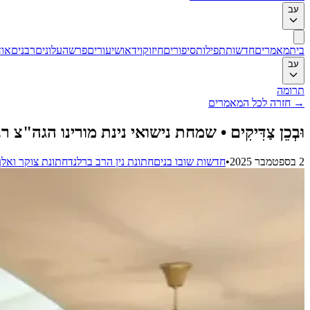
עב
בית
מאמרים
חדשות
תפילות
סיפורים
חיזוק
וידאו
שיעורים
פרשה
עלונים
רבנים
אוד
עב
תרומה
→
חזרה לכל המאמרים
וּבְכֵן צַדִּיקִים • שמחת נישואי נינת מורינו הגה"
2 בספטמבר 2025
•
חדשות שובו בנים
חתונת נין הרב ברלנד
חתונת צוקר ואלך