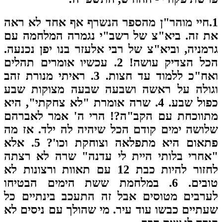
מוהר"ן מהספר הנשרף אף אחד לא ראה
 זה. ביא"צ של רשב"י נגמרה המלחמה עם
מניה, וביא"צ של רבי אלעזר בנו יפן נכנעה.
הכל הצדיק עושה! 2. עכשיו אומרים תהלים
ח"כ ללמוד עד חצות.
3. ראיתי מנורת זהב
גולה על ראשה ושבעה שבעה מצוקות שבע
כפול שבע. 4. שרה אומרת "לא צחקתי", היא
תווכחת עם הקב"ה?! הרי ה' אמר לאברהם
ושה ימים קודם הכל שיהיה לה ילד. אז מה
פתאום היא מתפלאה וצוחקת וכו'? 5. אלא
חרי בלותי היית לי עדנה" שרה לא רצתה
לחזור להיות כבת 12 עם תאוות ורצונות לא
טובים. 6. במלחמת ששת הימים הבטיחו
רבים מטוסים אבל זה התעכב בינתיים כל
תיים כבשו עוד עיר. מי שהולך עם ניסים לא