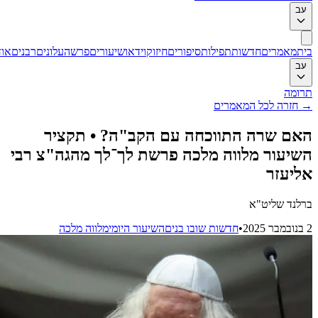
ב
ת
מאמרים
חדשות
תפילות
סיפורים
חיזוק
וידאו
שיעורים
פרשה
עלונים
רבנים
אודות
ב
ומה
חזרה לכל המאמרים
ם שרה התווכחה עם הקב"ה? • תקציר
יעור מלווה מלכה פרשת לך־לך מהגה"צ רבי
יעזר
לנד שליט"א
•
חדשות שובו בנים
השיעור היומי
מלווה מלכה