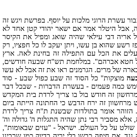
עבור עשרת הרוגי מלכות על יוסף. בפרשת ויגש זה
, אבל היטלר אמר אם ישאר יהודי קטן אחד לא
אריה דבי עילאי שהיה שואג ומפיל את הקיסר
ז רשע שהוא בן עשו, ויתן יעקב לו כל חפציו, רק
עלים את הכל עם התפילה זה בחינת לאה. ארץ
ול חטא אברהם". במלחמת תש"ח שבעה חודשים,
 בארה של מרים. הגרמנים ראו את זה אבל לא עשו
עה
מוצקות" כל הסוד זה שבע כפול שבע - סוד
מש כמה פעמים - בעשרת הדברות - שבכל דבר
 בחשון, כי מרחשון זה חודש בול בו צריך לרדת בית המקדש
ם הם רוצחים. חודש מרחשוון זה ירח הדבש כי החתונה הייתה ביום
ש. הזוהר אומר בתולדות שבשנת ת"ח צריך לרדת
 אלא מסביר רבי נתן שהיה התגלות ה' גדולה וה'
שולט על כל העולם. ישראל - "עזים שבאומות",
ד. את חיפה כבשו בלי יריה בדיוק כמו שרבינו