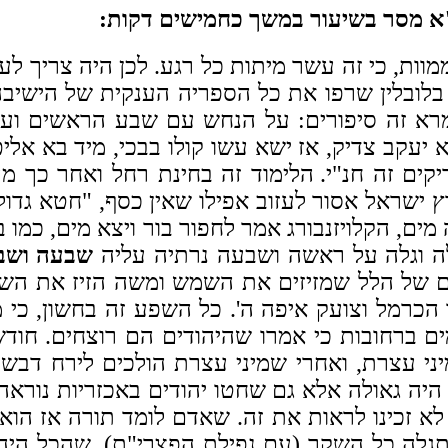
"א מסר בשיעור במשך כחמישים דקות:
מוות, כי זה עשר מיתות כל רגע. לכן היה צריך ל
בלובלין שרפו את כל הספריה הענקית של הישיבה
רא זה סיפורים: על הנחש עם שבע הראשים ועל 
 יעקב צדיק, אז ישא עשו קולו בבכי, מיד בא אליפ
קים זה חנ"י.
הלימוד זה בחינת רחל ואחר כך מ
 ישראל אסור לעזוב אפילו שאין כסף, "חטא גד
מים, הקלויזנבורג אמר לחפור בור ויצא מים, כמו
לה וגלה על ראשה ושבעה נרתיה עליה
שבעה ושב
ם של הלל שמזיזים את השמש ומשה הזיז את הש
ל 15 אני הולך רק ביער הכרמל וצועק איפה ה'. כל השפע זה
כשיו בכל העולם יש מבולים 2 גובה מים ברחובות כי אמרו שהיהודי
יני עצרת, ואחרי שמיני עצרת הולכים לירח דב
היה גאולה אלא גם שחטו יהודים באכזריות נוראה,
זכינו לראות את זה. שאדם לומד תורה אז הוא 
לה כל השקר (עם נפילת הפצרי"ת), שהכל היה נג