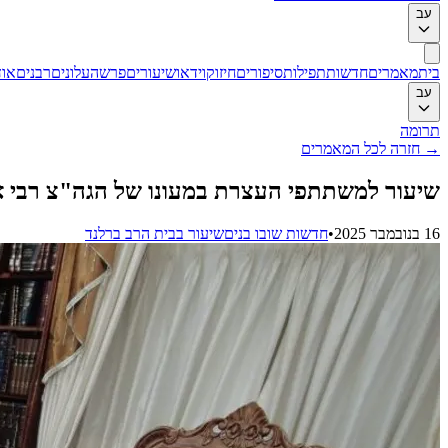
עב
בית
מאמרים
חדשות
תפילות
סיפורים
חיזוק
וידאו
שיעורים
פרשה
עלונים
רבנים
אוד
עב
תרומה
→
חזרה לכל המאמרים
שיעור למשתתפי העצרת במעונו של הגה"צ רבי א
16 בנובמבר 2025
•
חדשות שובו בנים
שיעור בבית הרב ברלנד