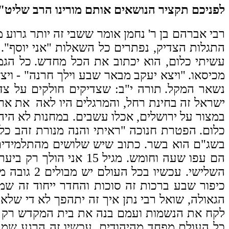
לפניכם תקציר הנושאים אותם מורינו הרב שליט
רבי אברהם בן ר' נחמן אומר ששבי זה יותר גרוע מ
התגלות הצדיק, נפתרים כל השאלות "אני יוסף".
עשיתי כלום, הוא יכתוב את הכל מחדש.
כל הגמ
מכיסאו.
"ויצא יעקב מבאר שבע וילך חרנה" - ויצא
נשאר המקל.
תורה י"ב: שצדיקים חולקים על צדי
ישראל זה בחינת רחל, והמרגלים היו לאה
את ארץ
במצור על ירושלים, אכלו עשבים. במחנות לא היה 
כלום.
הפטרת חנוכה "ראיתי והנה מנורת זהב כ
בשג"ם הוא בשר. כתוב שיש שלושים מהתלמידי
הם עפו שעה וחומש. מגי
השלישי. ע
כיפור שבע ברכות זה סוכות והחדר ייחוד זה שמ
הגאולה, שואל רבי נתן איך זה יתהפך לא די שלא 
לקח את הנשמות ועמם בנה את בית המקדש רק לא 
כל העולם מפחד מהיהודים. עכשיו זה הרגע שמתג