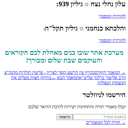
ון נחלי נצח
○ גיליון 939:
ורדת המסמך
לכתא כנחמני
○ גיליון תקל"ה
:
ורדת המסמך
ערכת אתר שובו בנים מאחלת לכם הקוראים
והעוקבים
שבת שלום ומבורך!
המאמר הקודם
כהרף עין הרשע הופך לצדיק - פרשת תולדות מהגה"צ
ב אליעזר ברלנד שליט"א
המאמר הבא
←
בתיקון חצות מעלים את
שמות הנפולות
רשמו לניוזלטר
לו מאמרי תורה והתחזקות ישירות לתיבת הדואר שלכם
Website (leave blan
הרשמה
חזרה לכל המאמרים