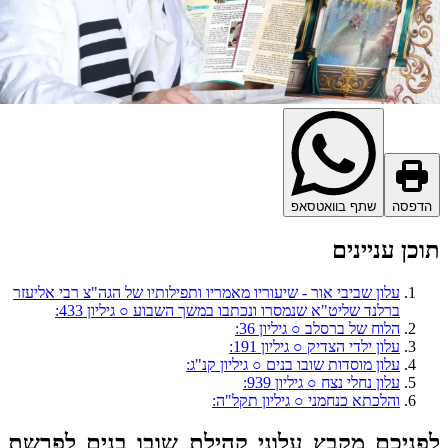
דפסה
שתף בוואטסאפ
כן עניינים
עלון שביבי אור - שיעוריו מאמריו ותפילותיו של הגה"צ רבי אליעזר
ברלנד שליט"א שנמסרו ונכתבו במשך השבוע ○ גיליון 433:
הלוח של ברסלב ○ גיליון 36:
עלון ילדי הצדיק ○ גיליון 191:
עלון מוסדות שובו בנים ○ גיליון קנ"ג:
עלון נחלי נצח ○ גיליון 939:
והלכתא כנחמני ○ גיליון תקל"ה:
ניכם מקבץ עלוני קהילת שובו בנים לפרשת