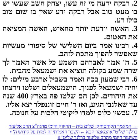
2. רבקה ידעה מי זה עשו, יצחק חשב שעשו יש
 מעט טוב אבל רבקה ידע שאין בו שום טוב
לו רע.
3. האשה יודעת יותר מהאיש, האשה המציאה
 האטום.
4. רבינו אמר ביום השלישי של סיפורי מעשיות
פשר להפוך מתכת לזהב.
5. ה' אמר לאברהם תשמע כל אשר תאמר לך
ה שמע בקולה תוציא את ישמעאל מהבית.
6. רבי שמעון בכה ואמר בשביל ארבע מילים: לו
יה ישמעאל לפניך. הישמעאלים ישלטו וירצחו
את היהודים. לכן הם שלטו פה בארץ 400 שנה
 שאלנבי הגיע, ואז ר' חיים זוננפלד יצא אליו.
המאמר הקודם
חזק: שלום בית – החיזוק היומי מהגה"צ הרב אליעזר
לנד שליט"א
המאמר הבא
←
השכר האמיתי זה למות על קידוש ה' •
יעור היומי מהרב אליעזר ברלנד שליט"א