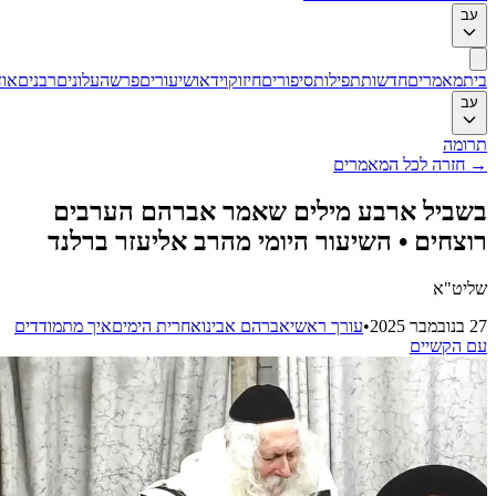
ב
ת
מאמרים
חדשות
תפילות
סיפורים
חיזוק
וידאו
שיעורים
פרשה
עלונים
רבנים
אודות
ב
ומה
חזרה לכל המאמרים
ביל ארבע מילים שאמר אברהם הערבים
צחים • השיעור היומי מהרב אליעזר ברלנד
יט"א
202
•
עורך ראשי
אברהם אבינו
אחרית הימים
איך מתמודדים
 הקשיים