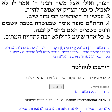
ור, ואילו אצל משה רבינו ה' אמר לו לא
כול. כי כמו הצדיק אי אפשר להיות.
4. החת"ם סופר אומר שבעשרה בטבת יושבים
נים בשמיים האם ביהמ"ק יבנה.
המאמר הקודם
"עַל יְדֵי רַבִּי נָתָן תַּלְמִידוֹ!" ◇ הילולת מוהרנ"ת הגדולה
בל
המאמר הבא
←
מדוע אליהו הנביא מגיע לכל הבריתות • שיעור
ידושא רבה פרשת ויגש מהגה"צ רבי
רשמו לניוזלטר
לו מאמרי תורה והתחזקות ישירות לתיבת הדואר שלכם
Website (leave blan
הרשמה
חזרה לכל המאמרים
2026
Shuvu Banim International.
כל הזכויות שמורות.
נדקס התפילות — א׳ עד ת׳
אודות הרב ברלנד
עצרות תפילה