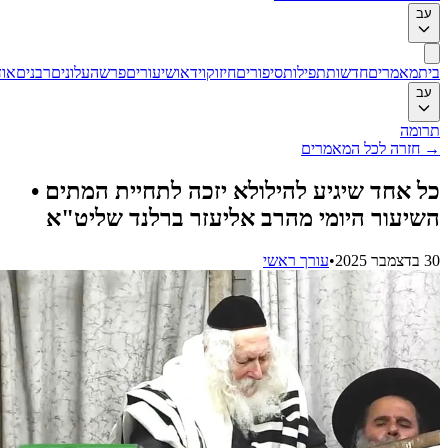
ב
ת
מאמרים
חדשות
תפילות
סיפורים
חיזוק
וידאו
שיעורים
פרשה
עלונים
רבנים
אודות
ב
ומה
חזרה לכל המאמרים
 אחד שיגיע להילולא יזכה לתחיית המתים •
יעור היומי מהרב אליעזר ברלנד שליט"א
202
•
עורך ראשי