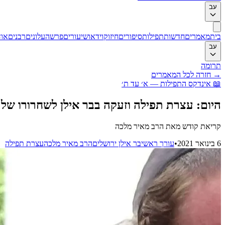
עב
בית
מאמרים
חדשות
תפילות
סיפורים
חיזוק
וידאו
שיעורים
פרשה
עלונים
רבנים
אוד
עב
תרומה
→
חזרה לכל המאמרים
📖
אינדקס התפילות — א׳ עד ת׳
היום: עצרת תפילה וזעקה בבר אילן לשחרורו של
קריאת קודש מאת הרב מאיר מלכה
6 בינואר 2021
•
עורך ראשי
בר אילן ירושלים
הרב מאיר מלכה
עצרת תפילה