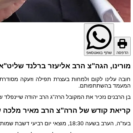
הדפסה
שתף בוואטסאפ
מורינו, הגה"צ הרב אליעזר ברלנד שליט"א, מגיע ליום הולדתו ה 84 ועדיין נתון
חובה עלינו לקום ולמחות בעצרת תפילה וזעקה מסודרת בב
המעמד בהשתתפותם.
בן הרבנים נזכיר את המקובל הרה"ג הרב יהודה שיינפלד ש
קריאת קודש של הרה"צ הרב מאיר מלכה 
בעז"ה, הערב בשעה 18:30, מוצאי יום רביעי דשבת שמות, נממש את מה שביכולתנו לעשות, וזה המלחמה האמתית שלנו ע"י תפילה ואמירת תיקוני הכללי.