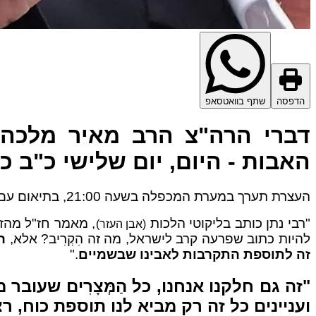
הדפסה
שתף בוואטסאפ
דברי הרה"צ הרב מאיר מלכה 
האבות - היום,
יום שלישי כ"ב כ
העצרת תערך במערת המכפלה בשעה 21:00, בתיאום עם המשטרה. אלה דברי קודשו הנצרכים מאוד של הרב מלכה שליט"א.
"רבי נתן כותב בליקוטי הלכות
, מאמר חז"ל מהזוהר
(אבן העזר)
להיות כתוב שפרעה קרב לישראל, מה זה הִקְרִיב? אלא,
ה
זה לתוספת התקרבות לאבינו שבשמיים
."
"זה גם חלקנו אנחנו, כל הַמְּצָרִים שעוב
ועניינים כל זה רק מביא לנו תוספת כוח, 