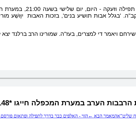
"יש לנו את הזכות וההזדמנ
. 'בגלל אבות תושיע בנים', בזכות האבות יִוָּושַׁע מור
שירחם ויאמר די למצרים, בעז"ה. שמורינו הרב ברלנד יצא
הערב במערת המכפלה חייגו *9148 שלוחה 40
ח שליט"א
המאמר הבא
←
הזוי - האלפים כבר בדרך לתפילה ופתאום פורסם 