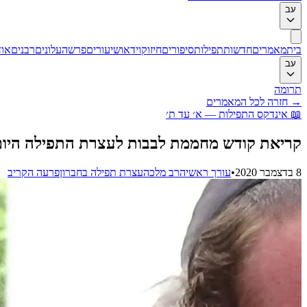
עב
בית
מאמרים
חדשות
תפילות
סיפורים
חיזוק
וידאו
שיעורים
פרשה
עלונים
רבנים
אוד
עב
תרומה
→
חזרה לכל המאמרים
📖
אינדקס התפילות — א׳ עד ת׳
קריאת קודש מחממת לבבות לעצרת התפילה היום
8 בדצמבר 2020
•
עורך ראשי
הרב מלכה
עצרת תפילה בחברון
פרעה הקריב