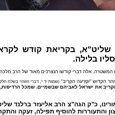
שליט"א, בקריאת קודש לקרא
סליו
בלילה.
 הקדוש "וּפַרְעֹה הִקְרִיב"
(שמות יד י', דברי הזוהר בשלח חלק 
קריב את ישראל לאביהם שבשמיים. שמכל הרדיפות, הַמ
ר מורינו, כ"ק הגה"צ הרב אליעזר ברלנד של
רצון והתעוררות להוסיף תפילה, זעקה והתק