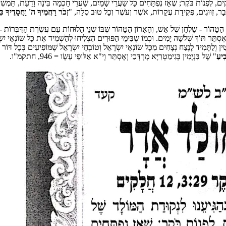
 שֶׁל עוֹלָם כֹּל יָכוֹל, בְּהַגִּיעֵנוּ לִנְקוּדַת הַמּוֹלָד שֶׁל חוֹדֶשׁ אֲדָר 3:29, 12 חֲלָקִים, לִפְנוֹת בֹּקֶר; שֶׁאָז נִפְתָּחִים כָּל שַׁעֲרֵי שָׁמַיִם
דָבָר, זִוּוּגִים, פְּקִידַת עֲקָרוֹת, אֹשֶׁר וְעֹשֶׁר וְכָל טוּב סֶלָה, "
זְכֹר רַחֲמֶיךָ ה' וַחֲסָדֶיךָ כּ
חָן הַטָּהוֹר - שֻׁלְחָן שֶׁל אֵשׁ, וְהָאָרוֹן הַטָּהוֹר שֶׁבּוֹ שְׁנֵי הַלּוּחוֹת עִם עֲשֶׂרֶת הַדִּבְּרוֹת - 
אֶסְתֵּר תּוֹךְ שְׁלֹשָׁה יָמִים. וּכְמוֹ שֶׁבִּימֵי הַפּוּרִים הִצְלִיחוּ לְהַשְׁמִיד אֶת כָּל שׂוֹנְאֵי יִשְׂר
בִיעַ
" שֶׁל בִּנְיָמִין בְּגִימַטְרִיָּא מָרְדְּכַי וְאֶסְתֵּר וְי"א אַלּוּפֵי עֵשָׂו = 946, חתקמ"ו.