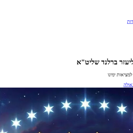
ות
יעזר ברלנד שליט"א
מציאות ימינו
אולה