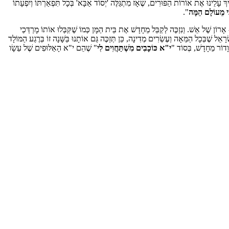
, שַׁעֲרֵי חָכְמָה בִּינָה וָדַעַת, תַּמְשִׁיךְ עָלֵינוּ אֶת אוֹרוֹת הַפּוּרִים, שֶׁאָז מִתְגַּלֶּה 'יְסוֹד אַבָּא' בְּכָל תִּפְאַרְתּוֹ וְיִפְעָתוֹ
ִי מֵעוֹלָם הֵמָּה
".
אָרוֹן שֶׁל אֵשׁ. וְנִזְכֶּה לְקַבֵּל מֵחָדָשׁ אֶת בֵּית הַמָּן כְּמוֹ שֶׁקִּבְּלוּ אוֹתוֹ מָרְדְּכַי
ָאֵל שֶׁבְּכָל הַמֵּאָה וְעֶשְׂרִים מְדִינָה, כֵּן תְּזַכֶּה גַּם אוֹתָנוּ בַּשָּׁנָה זוֹ בְּרֶגַע הַמּוֹלָד
י"א כּוֹכָבִים מִשְׁתַּחֲוִים לִי
" שֶׁהֵם י"א הָאַלּוּפִים שֶׁל עֵשָׂו