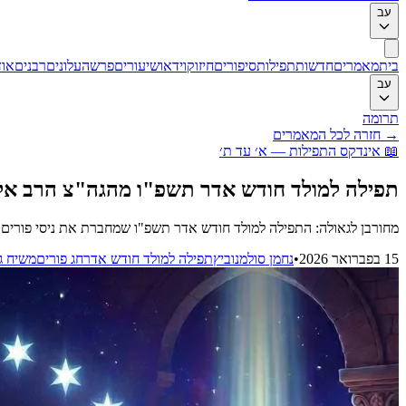
עב
בית
מאמרים
חדשות
תפילות
סיפורים
חיזוק
וידאו
שיעורים
פרשה
עלונים
רבנים
אוד
עב
תרומה
→
חזרה לכל המאמרים
📖
אינדקס התפילות — א׳ עד ת׳
תפילה למולד חודש אדר תשפ"ו מהגה"צ הרב אל
מחורבן לגאולה: התפילה למולד חודש אדר תשפ"ו שמחברת את ניסי פורים ל
15 בפברואר 2026
•
נחמן סולמנוביץ
תפילה למולד חודש אדר
חג פורים
משיח ג