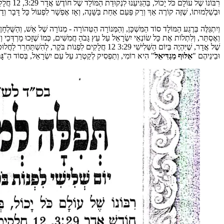
רִבּוֹנוֹ
וּבְשַׁלְמוּתוֹ, שֶׁזֶּה קוֹרֶה אַךְ וְרַק פַּעַם אַחַת בַּשָּׁנָה, וְאָז אֶפְשָׁר לִפְעוֹל כָּל דָּבָר וְ
וְיִתְגַּלֶּה בְּרֶגַע הַמּוֹלָד סוֹד הַמִּשְׁכָּן, וְהַמְּנוֹרָה הַטְּהוֹרָה - מְנוֹרָה שֶׁל אֵשׁ, וְהַשֻּׁלְ
וְאֶסְתֵּר, וְלִתְלוֹת אֶת כָּל שׂוֹנְאֵי יִשְׂרָאֵל עַל עֵץ גָּבֹהַ חֲמִשִּׁים, כְּמוֹ שֶׁזָּכוּ מָרְדְּכַי וְ
שֶׁל אֲדָר, שֶׁיִּהְיֶה בְּיוֹם הַשְּׁלִישִׁי 3:29 12 חֲלָקִים לִפְנוֹת בֹּקֶר, לְהִשְׁתַּחְרֵר לַחֲלוּטִין וְלַתָּמִיד לָנֶצַח נְצָחִים מִכָּל שׂוֹנְאֵי יִשְׂרָאֵל וְטוֹבְחֵי יִשְׂרָאֵל שֶׁמּוֹפִיעִים בְּכָל דּוֹר וָדוֹר מֵחָדָשׁ, בְּסוֹד "
וּבֵינֵיהֶם "
אַלּוּף מַגְדִּיאֵל
" הִיא רוֹמִי, וְתַפְסִיק לְקַטְרֵג עַל עַם יִשְׂרָאֵל, בְּסוֹד הַ"
גָּ