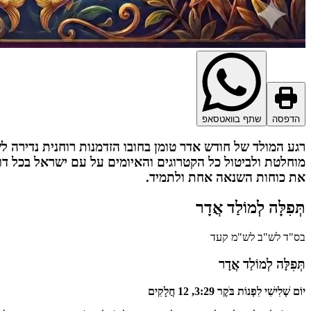
הדפסה
שתף בוואטסאפ
רגע המולד של חודש אדר טומן בחובו הזדמנות רוחנית נדירה ל
מוחלטת ולביטול כל הקטרוגים והאיומים על עם ישראל בכל דור
את כוחות השנאה אחת ולתמיד.
תְּפִלָּה לְמוֹלַד אֲדָר
בס"ד לש"ב לש"מ קעד
תְּפִלָּה לְמוֹלַד אֲדָר
יוֹם שְׁלִישִׁי לִפְנוֹת בֹּקֶר 3:29, 12 חֲלָקִים