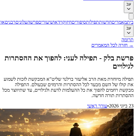
ב
ת
מאמרים
חדשות
תפילות
סיפורים
חיזוק
וידאו
שיעורים
פרשה
עלונים
רבנים
אודות
ב
ומה
חזרה לכל המאמרים
שת בלק - תפילה לעני: להפוך את ההסתרות
ילויים
ילה מיוחדת מאת הרב אליעזר ברלנד שליט"א המבקשת לזכות לשמוע
 קולו של השם מבעד לכל ההסתרות והרמזים שבעולם. התפילה
קשת רחמים להפוך את כל ההעלמות לדעת ולגילויים, עד שתיווצר מכל
סתרות תורה חדשה.
202
•
עורך ראשי