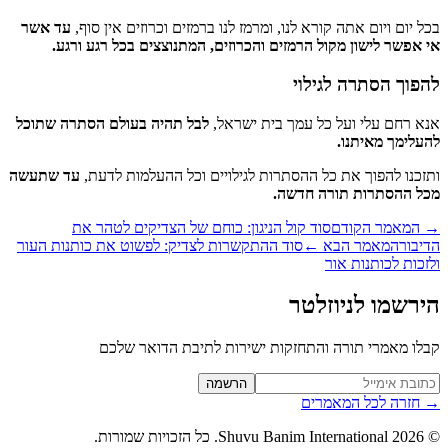
ל יום ויום אתה קורא לנו, ומרמז לנו ברמזים וכרוזים אין סוף,
עד אשר
 אפשר לישון מקול הרמזים והכרוזים, המתנוצצים בכל רגע ורגע.
פוך הסתרה לגילוי
א רחם עלי ועל כל עמך בית ישראל,
לבל תהיה בעולם הסתרה שתוכל
עלימך מאיתנו.
זכנו להפוך את כל ההסתרות לגילויים וכל ההעלמות לדעת,
עד שתעשה
ל ההסתרות תורה חדשה.
המאמר הקודם
סוד קול הניגון: כוחם של הצדיקים לטהר את
יבור
המאמר הבא
←
סוד ההתקשרות לצדיק: לפשוט את כותנות העור
זכות לכותנות אור
רשמו לניוזלטר
לו מאמרי תורה והתחזקות ישירות לתיבת הדואר שלכם
Website (leave blan
הרשמה
חזרה לכל המאמרים
2026
Shuvu Banim International.
כל הזכויות שמורות.