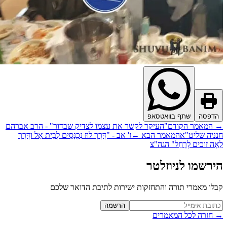
דפסה
שתף בוואטסאפ
המאמר הקודם
"העיקר לקשר את עצמו לצדיק שבדור" - הרב אברהם
ניה שליט"א
המאמר הבא
←
ז' אב - "דֶּרֶךְ לוּז נִכְנָסִים לְבֵית אֵל ודֶּרֶךְ
ָה זוכים לְרָחֵל" הגה"צ
רשמו לניוזלטר
לו מאמרי תורה והתחזקות ישירות לתיבת הדואר שלכם
Website (leave blan
הרשמה
חזרה לכל המאמרים