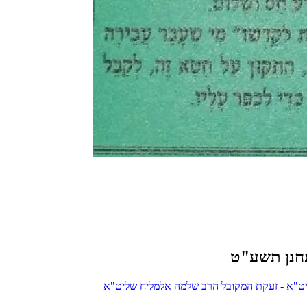
תחנן תשע"ט
יט"א - זעקת המקובל הרב שלמה אלמליח שליט"א