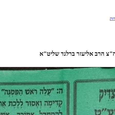
ות
ה"צ הרב אליעזר ברלנד שליט"א