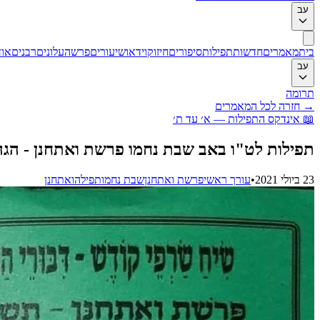
עב
בית
מאמרים
חדשות
תפילות
סיפורים
חיזוק
וידאו
שיעורים
פרשה
עלונים
רבנים
אוד
עב
תרומה
→
חזרה לכל המאמרים
📖
אינדקס התפילות — א׳ עד ת׳
תפילות לט"ו באב שבת נחמו פרשת ואתחנן - הג
23 ביולי 2021
•
עורך ראשי
פרשת ואתחנן
שבת נחמו
תפילה
ואתחנן