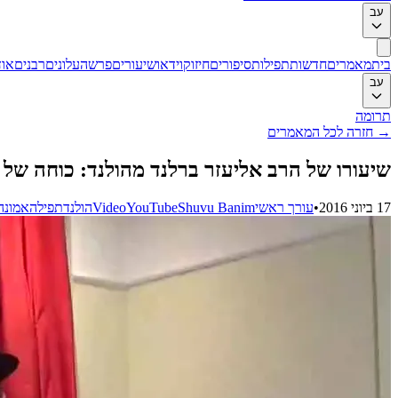
עב
בית
מאמרים
חדשות
תפילות
סיפורים
חיזוק
וידאו
שיעורים
פרשה
עלונים
רבנים
אוד
עב
תרומה
→
חזרה לכל המאמרים
שיעורו של הרב אליעזר ברלנד מהולנד: כוחה של 
17 ביוני 2016
•
עורך ראשי
Shuvu Banim
YouTube
Video
הולנד
תפילה
אמונה