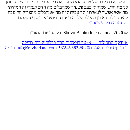
חזרה לכל השיעורים
2026
Shuvu Banim International.
כל הזכויות שמורות.
נדקס התפילות — א׳ עד ת׳
אודות הרב ברלנד
עצרות תפילה
ברון
ספרים באנגלית
+972-2-582-5820
info@ravberland.com
תרומה