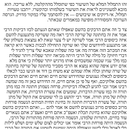
ו התמלול המלא של השיעור כפי שתומלל מההקלטה, ללא עריכה. הוא
בא למעוניינים לראות את השיעור בשלמותו ובהקשרו. ייתכנו טעויות
לול, אי-דיוקים או שיבושים — אין להסתמך עליו כמקור מדויק. הגרסה
רוכה והמסודרת מופיעה במאמרים שבאתר.
י צריך להגיד לי דברי חיזוק? כל מילה של הרבי היתה מביאה יותר שפלות ויותר שפלות כמו מלך עניו שכמה שמשבחים אותו מרגיש יותר שפלות כי אדם מלא אדם יודע איפה שהוא נמצא אז הרבי מסביר בחתונה של שרקה בחתונה של שרה שחתן וכלה אלה שמהם יצא משיח בן דוד אז הגיעו כבר לכאלו כיסופים לכאלה געגועים שהחידוש שהם חיים ואתם חיים ואתם הדבקים בהשם אלוקיכם, ואף על פי כן אתם חיים, זה החידוש כאן זה מה שמשה רבינו אמר זכני להגיע לכאלה דביקויות, פרחה נשמתן חתונה זה כמו מתן תורה זה כמו עשרת הדברות, שומעים את עשרת הדברות, את החמשה קולות של מתן תורה, אמר רבי יהושע בן לוי שומעים את הקול של מתן תורה, של עשרת הדברות חתונה זה בחינת תחית המתים הנשמה פורחת מרוב כסופים מרוב געגועים להשם אז אמר להם ..., ואתם הדבקים בהשם אלוקיכם שהוא בחינת תכלת ואעפ"כ אתם חיים ואעפ"כ אתם נשארים עוד בחיים, התורות שלמדנו, הנשמה היתה פורחת מהתורות של הרבי, הנשמה היתה פורחת הרבי אומר אנו יכולים לצום שלש ימים ושלש לילות בלי לאכול ובלי לישון שאודלה היתה שומעת לשמוע את התורה של הרבי, האזניים אצל הרבי הגוף לא יודע מה היה איתו התורה האחרונה, לא יודע מה היה עם הגוף בכלל הכל היה אצל הרבי, הנשמה אצל הרבי, כשהרבי אומר תורה אז הנשמה פורחת הנשמה יוצאת, תלמידים ששמעו את התורה של הרבי אז הנשמה יצאה, הנשמה יצאה, כשהגיעו לר' ברוך ממעז'בוז' הגיע איזה רבי שמואל משטעריזער אז הוא אמר אז הוא אמר, אז הוא אמר איך אז הוא אמר כזו תורה עוד לא שמעתי כזו תפילה עוד לא שמעתי וכזו תורה גם לא שמעתי אז רבי ברוך נתן בו את עיניו אמר ככה?! נתן הכניס בו עין הרע, הוא נהיה אז חולה אז אח"כ ר' ברוך אמר כאלה מילים, שהרבי היה אומר תורה הנשמה היתה פורחת מהתורות של הרבי זה לא איזה חידושי תורה, זה היה התורה, הנשמה היתה פורחת ואתם הדבקים בה' אלוקיכם ואעפ"כ חיים כלכם היום, משה רבינו התפלא על דור המדבר איך הם נשארו בחיים בכלל הם ראו כאלו דברים, שמעו כאלה קולות ראו מתן תורה, איך נשארתם חיים אני לא יודע איזה כוחות היה לכם להחזיר את הנשמה לגוף שלכם, זה מה שהיה מתפעל משה רבינו, איך אני אחזיר את הנשמה לגוף להחזיק את הנשמה בהגוף, איך היה לכם את הכוחות האלה עוד להחזיק את הנשמה בגוף, אז בחתונה, בשבע ברכות אפשר להגיע לכאלו כיסופים לכאלה געגועים כי הם מתפשטים בכל הגופות אז, כשמחך יצירך בגן עדן מקדם, כמו בגן עדן מקדם שלא היה שם שום גוף לפני חטא אדם הראשון לא היה שום גוף כמו שאומר שער הכוונות ראש השנה אנחנו עכשיו שבת לפני ראש השנה אנחנו חוזרים מבריאת העולם, חוזרים מבריאה חדשה חוזרים לעולם האצילות, חוזרים לעולם האצילות, וזה מה שאמר רבינו ז"ל, שאדם הראשון לא היה יכול להסתכל בפני חוה אשתו, כי האור של הכלה הוא יותר מהאור של החתן באמת הכלה מאירה יותר מן החתן, הכלה יש לה דביקות יותר מלחתן הכלה כלתה נפשה להשם יותר מה שחתן אפילו והכלה נכספת להשם כיסופים אמיתיים עד שאדם הראשון לא היה יכול לראות את הפנים של חוה מרוב אור, האור של חוה אומר הזוהר בפ"ג עמוד ב' היה כזה אור גדול, שאדם הראשון לא היה יכול לראות את האור של חוה שהוא היה פי כמה מהאור של אדם הראשון כי אצלה, היא נכספת להשם עוד יותר מהאיש לכן חוה אשתו האירה, האירה אומר, אז אומר האר"י הקדוש בראש השנה פה דף צ"ו כל אחד יראה בבית שלו את השורה הזאת, אומר חוה האירה בש"ע רבוא נהורין ואדם הראשון האיר רק בק"ן רבוא נהורין רק 160 פחות מחצי יותר מחצי קצת יותר מחצי בש"ע יש 365 ... זה 200... פחות מחצי זה נקרא 185 החצי זה קפ"ה, כן זה, מכל פן יוצא 2 פנים מכל פן, פן זה קל קל זה אלף למד - אלף זה 111 למד זה 74 זה 185 פה יש 185 אורות ופה יש 185 אורות היה לחוה ש"ע אורות ואדם היה לו פחות מחצי, רק 150 רבוא רבוא נהורין. אז הכלה מרמה... ע"י הכלה הכשרה, אם החתן יודע להעריך את הכלה שהוא מקבל, איזה כלה הוא מקבל, איזה אהוב הוא מקבל, איזה אוצר הוא מקבל, איזה כיסופים וגעגועים, מהיום שהיא נולדה רק כיסופים וגעגועים להשם, נכספת להשם שמכל היתה פורחת להחזיק מרוב געגועים להשם, אז הרבי אומר על הבת שלו שרה הוא אומר, דאכלי כולה ושצי כולה, הכלה הזאת שכלתה ונכספה וגם כלתה נפשו לחצרות ה', לבי ובשרי ירננו לאל חי, אז נכספה וגם כלתה נפשי לחצרות השם, אז הכל נכלה, הכל נשרף, כל הס"א כשיש כזו כלה, אז שיש כזו כלה הכל נשרף הכל נכלה, הכל לא נשאר זכר מזה, דאכלי כולה ושצי כולה, אז אתם הדבקים בהשם אלוקיכם אומר רבינו, שדור המדבר הגיע לכזה דביקות פסקה זוהמתן, הגיעו לדרגת תחית המתים, וכל דור המדבר, הם ראו שמעו קולות שמעו את משה מדבר, שמעו את קול השם, ראו ענני כבוד, כל שניה הנשמה שלהם יצאה כמעט יצאה מרוב כיסופים מרוב געגועים, אדם רואה ענני כבוד, אז מה זה זה קירות? זה ענני כבוד, זה עמודי אש, כתוב שעמוד הענן של היום היה אש לבנה ועמוד הלילה זה היה אש אדומה זה היה גם עמוד אש, רק זה היה אש לבנה, ביום ראו עמוד אש למה כי כולם הם היו אש, כל דור המדבר היה אש כל, הלבבות כולם היו אש, כל יהודי ויהודי היו אש להשם אז הם הוקפו בעמודי אש אש לבנה ביום, אש אדומה בלילה, וזה היה דור המדבר, זה החתן והכלה, כשמחך יצירך בגן עדן מקדם, שהכל מתהפך עכשיו, אין גופות בכלל הגופות נאכלים, הגופות נשרפים הגופות נכלים לגמרי מרוב מרוב מרוב שהנשמה נכלית להשם, אז הגופות נכלים לגמרי נאבדים לגמרי, נשרפים לגמרי, וזה הכלה בחינת תכלת, דאכלי כולה שוצי כולה זה הכלה שהיא כולה דאכלי כולה ושצי כולה, שהיא מכלה את הכל שורפת את הכל את כל הס"א, כמו שהגוף שלה נשרף מרוב געגועים להשם אז כל הס"א נשרפה מרוב געגועים להשם, דאכלי כולה ושצי כולה, וזה החידוש שעל דור המדבר, עם כל הכיסופים ועם כל הגעגועים עוד יכלו להחזיר כל פעם מחדש ואת הנשמה לגוף, כל דיבור ודיבור פרחה נשמתן, ובא מלאך והחזירן הצליחו להחזיר, זה הגדלות של דור המדבר, שהיה טבוע בכל דיבור בכל דבור שהם שמעו הנשמה היתה פורחת, והנשמה חזרה בחזרה למקומה, כי אעשה כלה בכל הגוים, עכשיו שיש כזו כלה שהיא כלה וגם נכספה נפשי לחצרות השם לבי ובשרי ירננו אל אל חי לבי ובשרי, הלב והבשר הגוף הכל נכסף להשם הכל נשרף למען השם אז כל הגוים נשרפים כי אעשה כלה בכל הגוים, וזה ותחל נפש דוד, נפש דוד היא התכלת כי הכלה היא הנפש של דוד הכלה היא הכנור הכלה היא השירים הכלה היא הזמרה, עם השירים שלה היא ממשיכה את החכמות שלמדנו עם השירה ממשיכים את כל החכמות, עם השירים שלה ועם הניגונים שלה, היא ממשיכה לחתנה את כל החכמות את כל השכלים, את כל החכמה בינה ודעת וזה נפש דוד כי הכלה היא נפש דוד, היא בחינת תכלת דאכלי כולה ושצי כולה, וזהו ורוח צפונית היתה מנשבת בכינורו של דוד כי הכלה היא רוח צפון הכלה היא הכנור של דוד, היא הכנור, שהיה מנגן מאליו, ורוח צפון זה דינים וגבורות ושם הנגינה "מכנף הארץ זמירות שמענו" וזה שאומר רבינו, וזה שאנחנו אומרים "ולשמש שם אהל בהם והוא כחתן יוצא מחפתו" אז כולם יודעים את הקושיה המפורסמת שתמיד אנחנו שואלים לשמש שם אהל בהם, והוא כחתן, מה השמש כמו החתן? החתן כמו שמש טפה מאיר כמו שמש? השמש עושה אור בכל העולם, החתן מסתכלים עליו מקבלים איזה הארה, אבל, אז החתן דומה, בבליוניות, טריליוניות הוא דומה להשמש אבל הפסוק לא עומד, דוד המלך אומר לשמש שם אהל בהם והוא כחתן יוצא מחפתו, השמש דומה לחתן, השמש היא משהו מהחתן, היא טריליוניות מהחתן, כי באמת החתן הוא אור כזה גדול כזה אור גדול החתן שבאמת הוא מאיר יותר מהשמש, אם היינו רואים את האור של החתן עכשיו, את הלהבה שיש בו את הכיסופים שיש לו את הגעגועים שיש לו, היינו רואים שהוא מאיר יותר מהשמש יותר בוער מהשמש, השמש משולה קצת לחתן טריליונוית לחתן, לכן עד שלא שקעה שמשו של עלי זרחה שמשו של שמואל, כי זרחה השמש ובא השמש, ואדם נקרא שמש, כי השמש, והוא כחתן יוצא מחפתו ישיש כגבור לרוץ אורח, החתן הזה הוא הגבור הכי גדול יותר מכל בני גילו, והוא כחתן יוצא מחפתו ישיש כגבור לרוץ אורח, אז זה החתן ניבא דוד המלך, שיבוא כזה חתן כגבור לרוץ אורח, כגבור לרוץ אורח, כי הצדיקים הם גבורי כח עושי דברו, באמת הם גבורי כח אין דבר שלא ירוצו אליו, אין דבר שלא יעופו אליו מקצה הארץ ועד לקצה הארץ, תוך שניה הוא יעשה כל מצוה וכל פעולה, הצדיקים הם גבורי כח עושי דברו, שהם רצים מקצה העולם ועד קצה העולם, למעלה ממהירות האור למעלה ממהירות הזמן מגיעים מקצה אל קצה, הצדיקים הם גבורי כח עושי דברו, לשמוע בקול דברו כי זה התגברות, אז הצדיק הזה החתן הזה שהוא זוכה להיות, שהשמש הוא רק טריליונוית מן האור שלו ומקצה השמים מוצאו ותקופתו, בחינות מקיפים כי זה התכלת, שבאמת החתן והכלה שניהם נכספים להשם, שניהם הם התכלת שמכלה את הכל, ע"י נכספה וגם כלתה נפשי לחצרות השם אז הם זוכים לכלות את כל הגוים, את כל שונאי ישראל "ונסתר מחמתו" ועל זה נאמר כלה בחמה כלה ואינמו שמכלים את הכל ע"י נכספה וגם כלתה נפשי לחצרות השם אז הם מכלים את הכל מכלים את כל הס"א, גם של עצמם, גם של אחרים, ולפי זה עכשיו אפשר להבין את דברי המהר"ל הקדוש, ובזה נסיים על הגמרא המפורסמת בברכות, שכולם מכירים אותה, גמרא שהיא טעונה הסבר גמרא ידועה, כל ילד מכיר את הגמרא הזאת, גמרא פשוטה אבל מלאה באלפי קושיות, אין לנו זמן כעת לתרץ את כל הקושיות אבל אולי נתרץ בשבע ברכות הבא את המשך הקושיות אבל עכשיו רק נעמוד על קושיה אחת ועל זה מדבר המהר"ל בפנים, הגמרא הזאת יש בה הרבה קושיות אנו לא יכולים לפרט עכשיו את כולם, רק נתעכב בקושיה אחת, אז הגמרא אומרת, יש פה איזה ארבע מאמרים דבר ראשון זה המאמר הראשון זה אגרא דבי הילולא מלי, זה לבד גמרא מאוד קשה, אגרא דבי הילולא זה שמחה, שירים, תזמורת, אוכל טוב, אגרא דבי הילולא מלי אומר רש"י הדבורים שאומרים לחתן איזה דבורים אומרים לחתן לפני החתונה? איך מכינים אותו לחתונה, לשמח את החתן בדברים, מלי, לא אומרים תזמורות מאיזה תזמורת לקחת, ואיזה צלם לקחת ואיזה אוכל לקחת, - אגרה דבי הילולא מלי - זה לבד. שיעור שלם מה זה אגרא דבי הילולא מלי, זה על זה מדבר על זה מדרש משה בכמה מאמרים ארוכים, אנחנו נמשיך הלאה זה רוצה לומר שכל מילה פה זה גמרא מאוד קשה, באמת אין גמרא שהיא לא קשה, אם אומרים שהגמרא היא לא קשה אז זה סימן שהוא חשב שזה תהלים הוא לא הבין מה הוא לומד בכלל כל מלה כל רש"י, להבין... כשרש"י מסביר את הגמרא תגיד זה בגלל שזה עוד אלפי קושיות, למה הוא אמר את הפירוש הזה דוקא? אבל, זה המאמר הראשון בגמרא שנוגע לחתונה, אנחנו נעבור הלאה, זה נראה אם יהיה לנו עוד זמן נלמד מזה גם כן, אנחנו נעבור עכשיו לשלושת המאמרים הבאים, אמר רבי חלבו אמר רב הונא, כל הנהנה מסעודת חתן ולא משמחו עובר בחמשה קולות יש חמשה קולות שהיו במתן תורה שנאמר קול ששון וקול שמחה קול חתן וקול כלה לראות את השם צבאות ומשמחו אם הוא משמח את החתן הוא יזכה לחמשה קולות של מתן תורה שכמו ששמענו עכשיו קולות הוא זוכה לשמוע את עשרת הדברות, עכשיו כל הקולות, זה מאמר ראשון, מאמר שני אמר רבי אבהו כאילו הקריב תודה מה שייך פה תודה? התודה זה להביא על כל שמחה תודה, יש ברית, צריך להביא קרבן תודה, יש פדיון הבן, יש ארבע דברים שזה חיוב להביא אם כאילו הקריב תודה זה על כל דבר על כל שמחה אדם מקבל איזה, קונה בית שיביא קרבן תודה. כל שמחה שיביא קרבן תודה מה פה השמחה המיוחדת שדוקא פה מביאים קרבן תודה כאילו הקריב תודה וזה השאלה על מאמר של ר' אבהו. רב נחמן בר יצחק אמר כאלו בנה חורבה אחת מחורבות ירושלים אומר ה"מקדש משה" כאלו בנה את ביהמ"ק עכשיו אנחנו נעבור למהר"ל מפראג הולך ומסביר את שלושת המאמרים האלה, ועכשיו נסתכל על הקושיא מה שייך