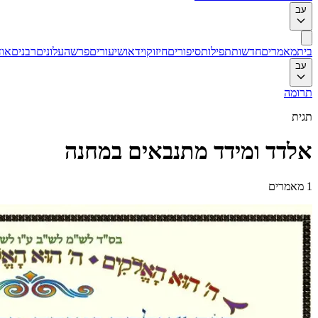
עב
בית
מאמרים
חדשות
תפילות
סיפורים
חיזוק
וידאו
שיעורים
פרשה
עלונים
רבנים
אוד
עב
תרומה
תגית
אלדד ומידד מתנבאים במחנה
1
מאמרים