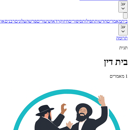
עב
בית
מאמרים
חדשות
תפילות
סיפורים
חיזוק
וידאו
שיעורים
פרשה
עלונים
רבנים
אוד
עב
תרומה
תגית
בית דין
1
מאמרים