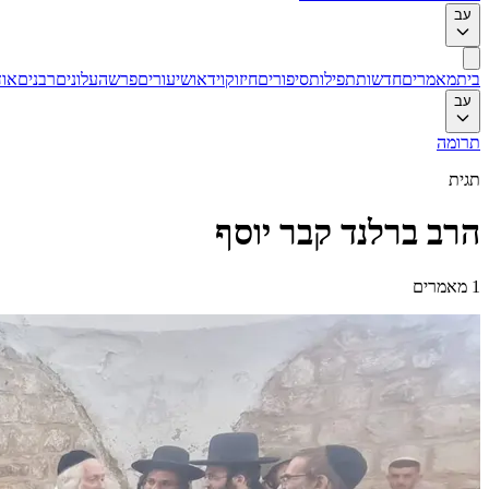
עב
בית
מאמרים
חדשות
תפילות
סיפורים
חיזוק
וידאו
שיעורים
פרשה
עלונים
רבנים
אוד
עב
תרומה
תגית
הרב ברלנד קבר יוסף
1
מאמרים