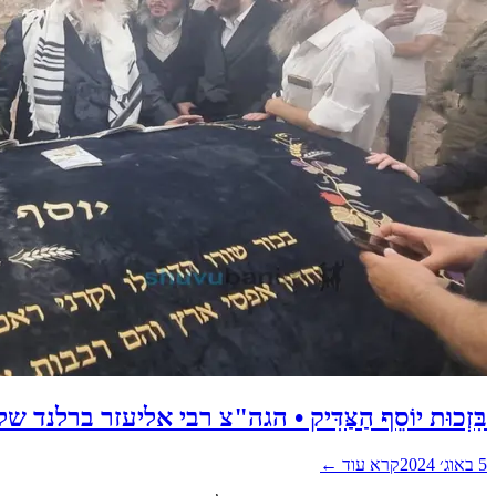
בִּזְכוּת יוֹסֵף הַצַּדִּיק • הגה"צ רבי אליעזר ברל
5 באוג׳ 2024
קרא עוד ←