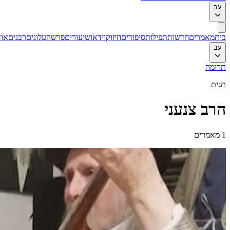
עב
בית
מאמרים
חדשות
תפילות
סיפורים
חיזוק
וידאו
שיעורים
פרשה
עלונים
רבנים
אוד
עב
תרומה
תגית
הרב צנעני
1
מאמרים