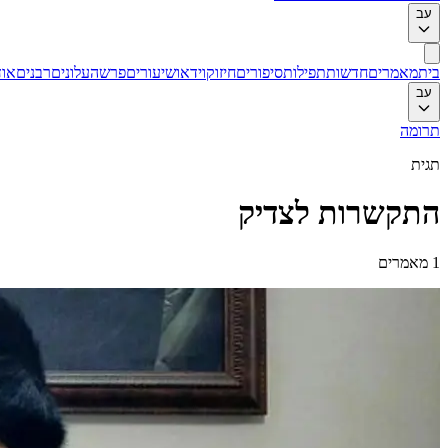
עב
בית
מאמרים
חדשות
תפילות
סיפורים
חיזוק
וידאו
שיעורים
פרשה
עלונים
רבנים
אוד
עב
תרומה
תגית
התקשרות לצדיק
1
מאמרים